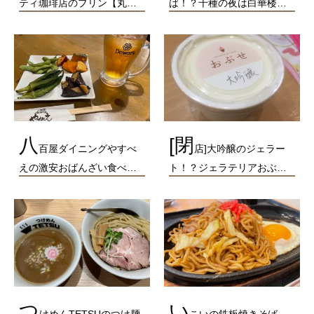
ティ珈琲店のプリン【丸…
ば！？千種の夜は白華楼…
八
[閉
百屋ダイニングやすべ
店]大吟醸のジェラー
えの激安おばんざい食べ…
ト！？ジェラテリアおぶ…
つ
い