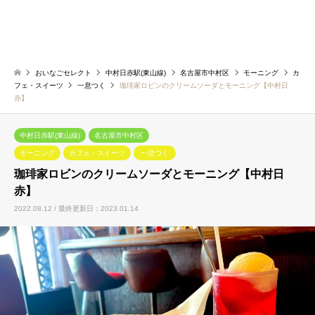
おいなごセレクト
中村日赤駅(東山線)
名古屋市中村区
モーニング
カ
フェ・スイーツ
一息つく
珈琲家ロビンのクリームソーダとモーニング【中村日
赤】
中村日赤駅(東山線)
名古屋市中村区
モーニング
カフェ・スイーツ
一息つく
珈琲家ロビンのクリームソーダとモーニング【中村日
赤】
2022.08.12 / 最終更新日：2023.01.14