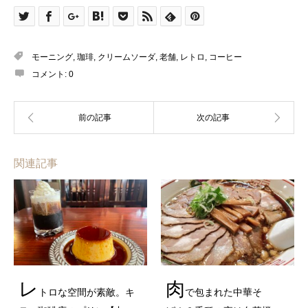
モーニング
,
珈琲
,
クリームソーダ
,
老舗
,
レトロ
,
コーヒー
コメント:
0
関連記事
レ
肉
トロな空間が素敵。キ
で包まれた中華そ