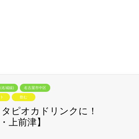
(名城線)
名古屋市中区
ト
飲む
とタピオカドリンクに！
矢場町・上前津】