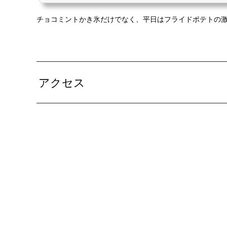
近い穴場のお洒落ダイニングで、ゆっくり涼ん
テロ pic.twitter.com/1AJDLQ2GSK— お
チョコミントかき氷だけでなく、平日はフライドポテトの
a) 2017年7月28日※価格はツイート当時
可能性があります。 シティダイニングメイ
鉄名城線の矢場町駅と上前津駅の間くらいに
グカフ...
アクセス