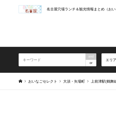
名古屋穴場ランチ＆観光情報まとめ（おい
and
エリ
or
おいなごセレクト
大須・矢場町
上前津駅(鶴舞