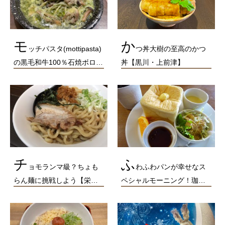
モ
か
ッチパスタ(mottipasta)
つ丼大樹の至高のかつ
の黒毛和牛100％石焼ボロ…
丼【黒川・上前津】
チ
ふ
ョモランマ級？ちょも
わふわパンが幸せなス
らん麺に挑戦しよう【栄…
ペシャルモーニング！珈…