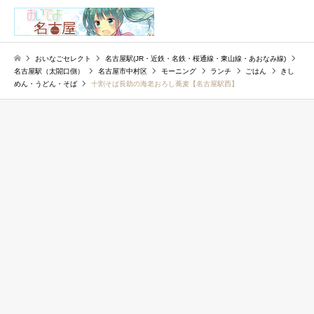
検索
おいなごセレクト
名古屋駅(JR・近鉄・名鉄・桜通線・東山線・あおなみ線)
名古屋駅（太閤口側）
名古屋市中村区
モーニング
ランチ
ごはん
きし
めん・うどん・そば
十割そば長助の海老おろし蕎麦【名古屋駅西】