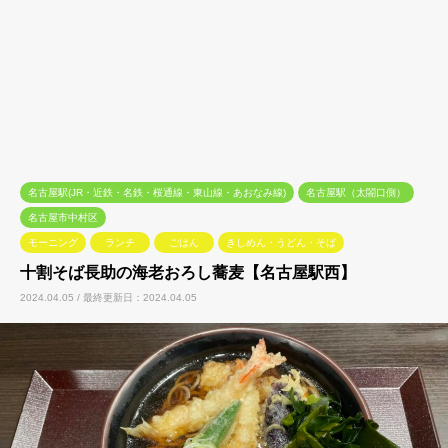
名古屋駅(JR・近鉄・名鉄・桜通線・東山線・あおなみ線)
名古屋駅（太閤口側）
名古屋市中村区
モーニング
ランチ
ごはん
きしめん・うどん・そば
十割そば長助の海老おろし蕎麦【名古屋駅西】
2024.04.05 / 最終更新日：2024.04.05