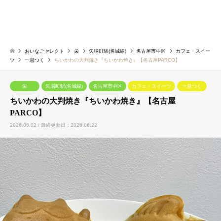
おいなごセレクト
栄
矢場町駅(名城線)
名古屋市中区
カフェ・スイー
ツ
一息つく
ちいかわの大判焼き『ちいかわ焼き』【名古屋PARCO】
栄
矢場町駅(名城線)
名古屋市中区
カフェ・スイーツ
一息つく
ちいかわの大判焼き『ちいかわ焼き』【名古屋
PARCO】
2026.06.02 / 最終更新日：2026.06.22