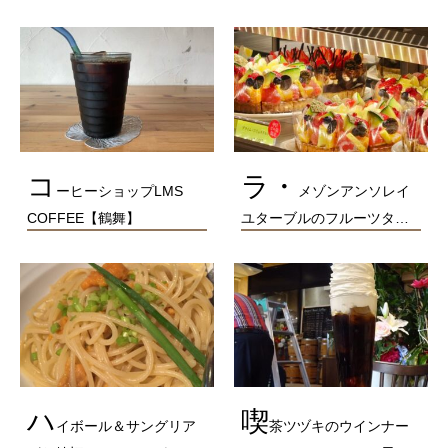
コ
ラ・
ーヒーショップLMS
メゾンアンソレイ
COFFEE【鶴舞】
ユターブルのフルーツタ…
ハ
喫
イボール＆サングリア
茶ツヅキのウインナー