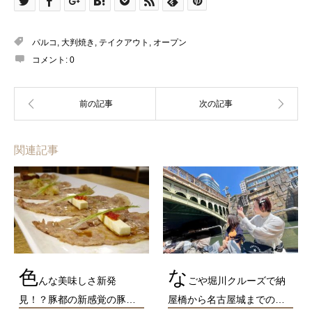
パルコ
,
大判焼き
,
テイクアウト
,
オープン
コメント:
0
関連記事
色
な
んな美味しさ新発
ごや堀川クルーズで納
見！？豚都の新感覚の豚…
屋橋から名古屋城までの…