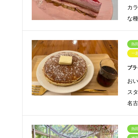
カ
な
熱田
一
ブラ
お
ス
名
熱田