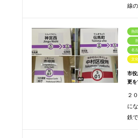
線
熱田
名古
文
市役
更を
２０
にな
鉄