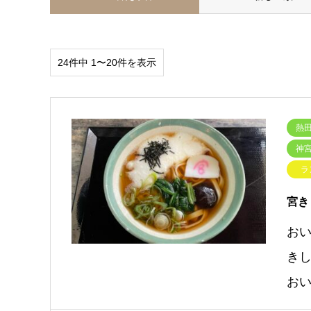
24件中 1〜20件を表示
熱田
神宮
ラ
宮き
お
き
お