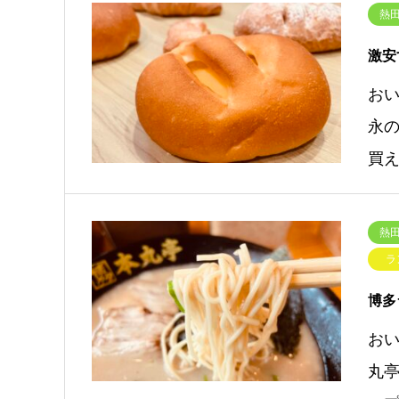
熱田
激安
お
永の
買
熱田
ラ
博多
お
丸