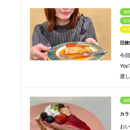
熱田
名
カ
旧旅
今
Yo
渡
熱田
カラ
お