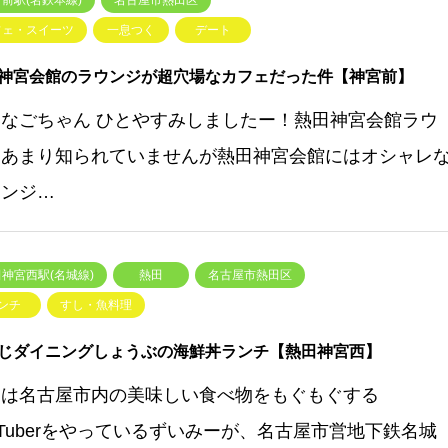
前駅(名鉄本線)
名古屋市熱田区
フェ・スイーツ
一息つく
デート
神宮会館のラウンジが超穴場なカフェだった件【神宮前】
いなごちゃん ひとやすみしましたー！熱田神宮会館ラウ
ジあまり知られていませんが熱田神宮会館にはオシャレ
ウンジ…
神宮西駅(名城線)
熱田
名古屋市熱田区
ンチ
すし・魚料理
じダイニングしょうぶの海鮮丼ランチ【熱田神宮西】
回は名古屋市内の美味しい食べ物をもぐもぐする
uTuberをやっているずいみーが、名古屋市営地下鉄名城