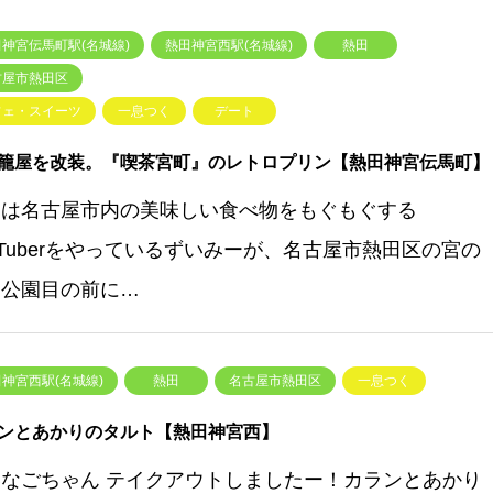
神宮伝馬町駅(名城線)
熱田神宮西駅(名城線)
熱田
古屋市熱田区
フェ・スイーツ
一息つく
デート
籠屋を改装。『喫茶宮町』のレトロプリン【熱田神宮伝馬町】
回は名古屋市内の美味しい食べ物をもぐもぐする
uTuberをやっているずいみーが、名古屋市熱田区の宮の
し公園目の前に…
神宮西駅(名城線)
熱田
名古屋市熱田区
一息つく
ンとあかりのタルト【熱田神宮西】
いなごちゃん テイクアウトしましたー！カランとあかり