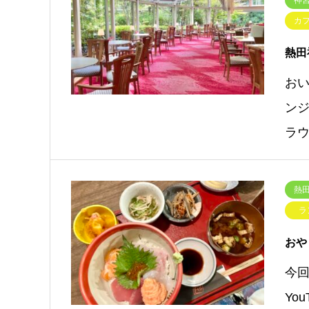
神宮
カ
熱田
お
ン
ラ
熱田
ラ
おや
今
Yo