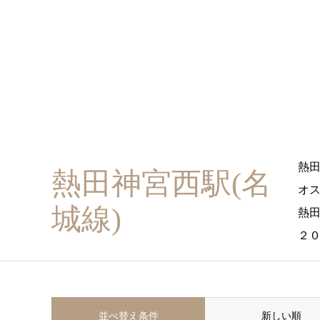
熱
熱田神宮西駅(名
オ
城線)
熱
２
並べ替え条件
新しい順