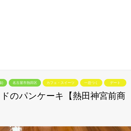
線)
名古屋市熱田区
カフェ・スイーツ
一息つく
デート
ンドのパンケーキ【熱田神宮前商