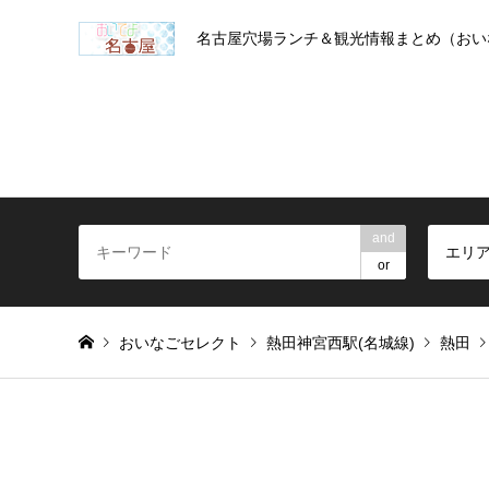
名古屋穴場ランチ＆観光情報まとめ（おい
and
エリ
or
おいなごセレクト
熱田神宮西駅(名城線)
熱田