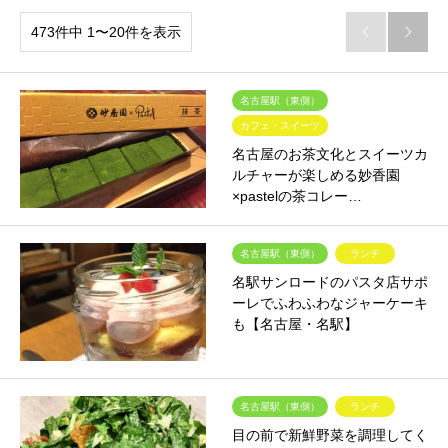
473件中 1〜20件を表示


名古屋駅（東側）
カフェ・スイーツ
名古屋のお茶文化とスイーツカ
ルチャーが楽しめる妙香園
×pastelの茶コレー…
名古屋駅（東側）
ランチ
名駅サンロードのパスタ店サポ
ーレでふわふわなジャーケーキ
も【名古屋・名駅】
名古屋駅（東側）
ランチ
目の前で新鮮野菜を調理してく