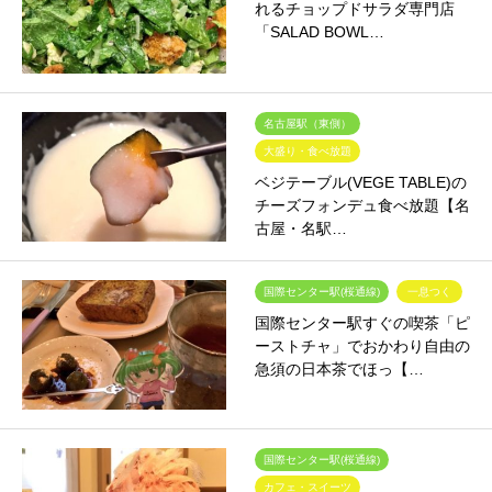
れるチョップドサラダ専門店
「SALAD BOWL…
名古屋駅（東側）
大盛り・食べ放題
ベジテーブル(VEGE TABLE)の
チーズフォンデュ食べ放題【名
古屋・名駅…
国際センター駅(桜通線)
一息つく
国際センター駅すぐの喫茶「ピ
ーストチャ」でおかわり自由の
急須の日本茶でほっ【…
国際センター駅(桜通線)
カフェ・スイーツ