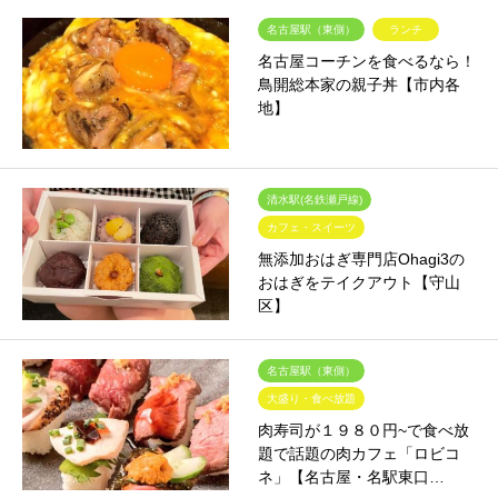
名古屋駅（東側）
ランチ
名古屋コーチンを食べるなら！
鳥開総本家の親子丼【市内各
地】
清水駅(名鉄瀬戸線)
カフェ・スイーツ
無添加おはぎ専門店Ohagi3の
おはぎをテイクアウト【守山
区】
名古屋駅（東側）
大盛り・食べ放題
肉寿司が１９８０円~で食べ放
題で話題の肉カフェ「ロビコ
ネ」【名古屋・名駅東口…