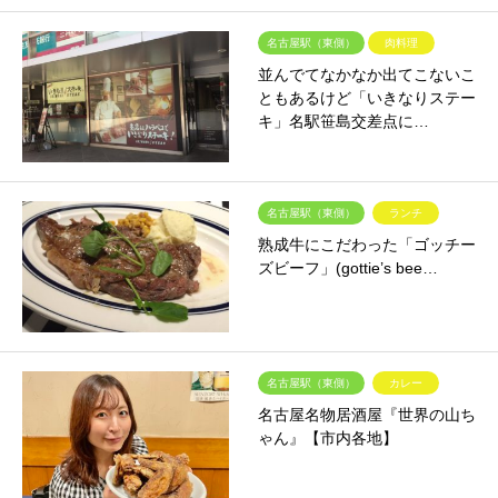
名古屋駅（東側）
肉料理
並んでてなかなか出てこないこ
ともあるけど「いきなりステー
キ」名駅笹島交差点に…
名古屋駅（東側）
ランチ
熟成牛にこだわった「ゴッチー
ズビーフ」(gottie’s bee…
名古屋駅（東側）
カレー
名古屋名物居酒屋『世界の山ち
ゃん』【市内各地】