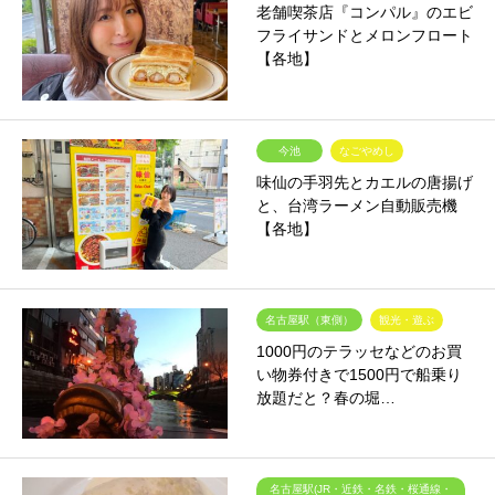
老舗喫茶店『コンパル』のエビ
フライサンドとメロンフロート
【各地】
今池
なごやめし
味仙の手羽先とカエルの唐揚げ
と、台湾ラーメン自動販売機
【各地】
名古屋駅（東側）
観光・遊ぶ
1000円のテラッセなどのお買
い物券付きで1500円で船乗り
放題だと？春の堀…
名古屋駅(JR・近鉄・名鉄・桜通線・