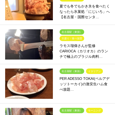
夏でも冬でもかき氷を食べたく
なったら氷菓処「にじいろ」へ
【名古屋・国際センタ…
名古屋駅（東側）
大盛り・食べ放題
ラモス瑠偉さんが監修
CARIOCA（カリオカ）のラン
チで極上のブラジル肉料…
名古屋駅（東側）
イタリアン
PER ADESSO TOKAI(ペルアデ
ッソトーカイ)の激安生ハム食
べ放題…
名古屋駅（東側）
モーニング