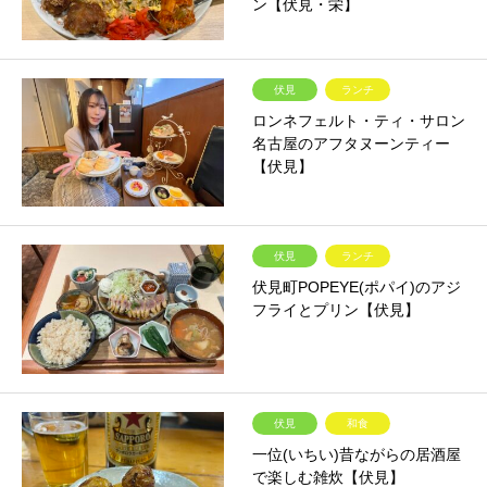
ン【伏見・栄】
伏見
ランチ
ロンネフェルト・ティ・サロン
名古屋のアフタヌーンティー
【伏見】
伏見
ランチ
伏見町POPEYE(ポパイ)のアジ
フライとプリン【伏見】
伏見
和食
一位(いちい)昔ながらの居酒屋
で楽しむ雑炊【伏見】