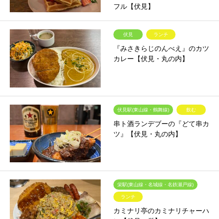
フル【伏見】
伏見
ランチ
『みさきらじのんべえ』のカツ
カレー【伏見・丸の内】
伏見駅(東山線・鶴舞線)
飲む
串ト酒ランデブーの『どて串カ
ツ』【伏見・丸の内】
栄駅(東山線・名城線・名鉄瀬戸線)
ランチ
カミナリ亭のカミナリチャーハ