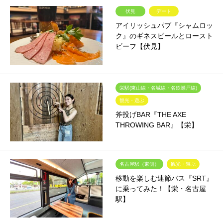
伏見
デート
アイリッシュパブ『シャムロッ
ク』のギネスビールとロースト
ビーフ【伏見】
栄駅(東山線・名城線・名鉄瀬戸線)
観光・遊ぶ
斧投げBAR『THE AXE
THROWING BAR』【栄】
名古屋駅（東側）
観光・遊ぶ
移動を楽しむ連節バス『SRT』
に乗ってみた！【栄・名古屋
駅】