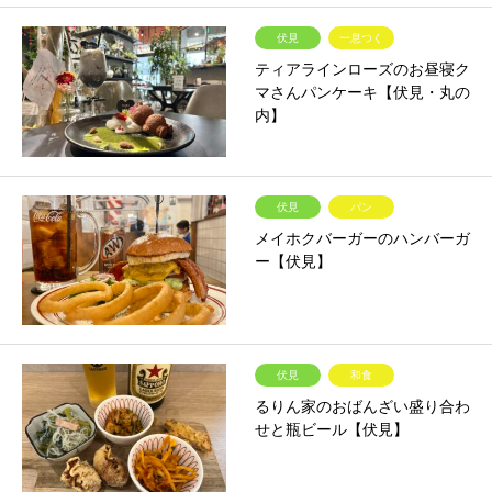
伏見
一息つく
ティアラインローズのお昼寝ク
マさんパンケーキ【伏見・丸の
内】
伏見
パン
メイホクバーガーのハンバーガ
ー【伏見】
伏見
和食
るりん家のおばんざい盛り合わ
せと瓶ビール【伏見】