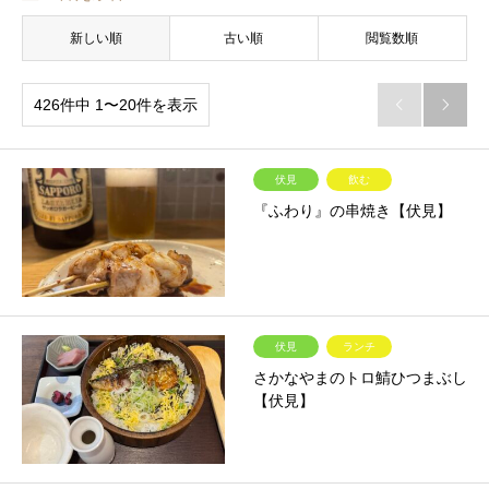
新しい順
古い順
閲覧数順
426件中 1〜20件を表示


伏見
飲む
『ふわり』の串焼き【伏見】
伏見
ランチ
さかなやまのトロ鯖ひつまぶし
【伏見】