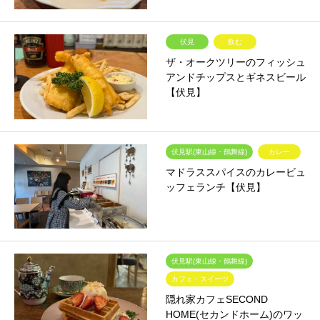
伏見
飲む
ザ・オークツリーのフィッシュ
アンドチップスとギネスビール
【伏見】
伏見駅(東山線・鶴舞線)
カレー
マドラススパイスのカレービュ
ッフェランチ【伏見】
伏見駅(東山線・鶴舞線)
カフェ・スイーツ
隠れ家カフェSECOND
HOME(セカンドホーム)のワッ