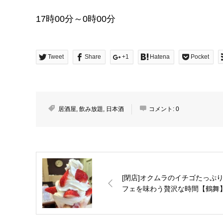
17時00分～0時00分
Tweet
Share
+1
Hatena
Pocket
居酒屋
,
飲み放題
,
日本酒
コメント:
0
[閉店]オクムラのイチゴたっぷ
フェを味わう贅沢な時間【鶴舞