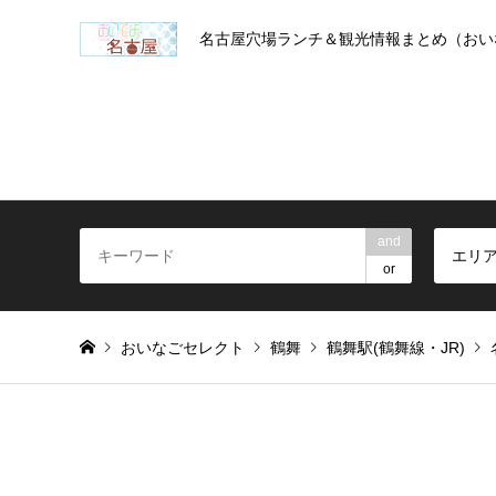
名古屋穴場ランチ＆観光情報まとめ（おい
and
エリ
or
おいなごセレクト
鶴舞
鶴舞駅(鶴舞線・JR)