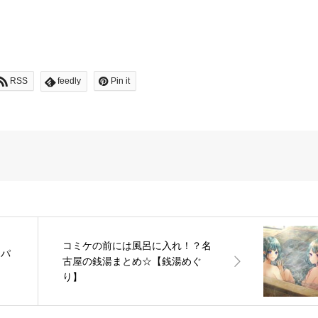
RSS
feedly
Pin it
コミケの前には風呂に入れ！？名
りパ
古屋の銭湯まとめ☆【銭湯めぐ
】
り】