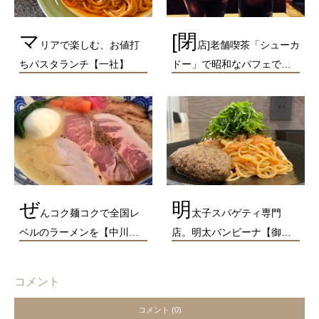
マ
[閉
リアで楽しむ、お値打
店]老舗喫茶「シューカ
ちパスタランチ【一社】
ドー」で昭和なパフェで…
ぜ
明
んコク麺コクで全国レ
太子スパゲティ専門
ベルのラーメンを【中川…
店。明太バンビーナ【御…
コメント
コメント (0)