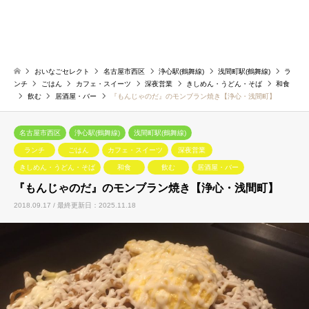
おいなごセレクト
名古屋市西区
浄心駅(鶴舞線)
浅間町駅(鶴舞線)
ラ
ンチ
ごはん
カフェ・スイーツ
深夜営業
きしめん・うどん・そば
和食
飲む
居酒屋・バー
『もんじゃのだ』のモンブラン焼き【浄心・浅間町】
名古屋市西区
浄心駅(鶴舞線)
浅間町駅(鶴舞線)
ランチ
ごはん
カフェ・スイーツ
深夜営業
きしめん・うどん・そば
和食
飲む
居酒屋・バー
『もんじゃのだ』のモンブラン焼き【浄心・浅間町】
2018.09.17 / 最終更新日：2025.11.18