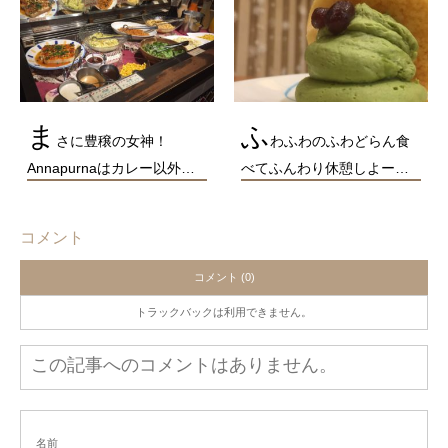
ま
ふ
さに豊穣の女神！
わふわのふわどらん食
Annapurnaはカレー以外…
べてふんわり休憩しよー…
コメント
コメント (0)
トラックバックは利用できません。
この記事へのコメントはありません。
名前