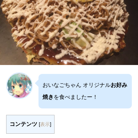
おいなごちゃん オリジナル
お好み
焼き
を食べましたー！
コンテンツ
[
表示
]