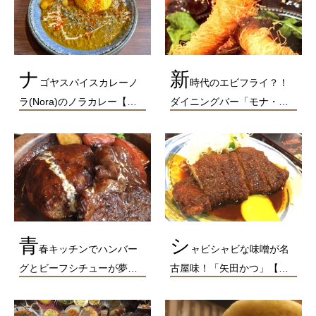
ナ
新
ゴヤスパイスカレーノ
時代のエビフライ？！
ラ(Nora)のノラカレー【…
ダイニングバー「モナ・…
青
シ
春キッチンでハンバー
ャビシャビな味噌が名
グとビーフシチューが夢…
古屋味！「矢田かつ」【…