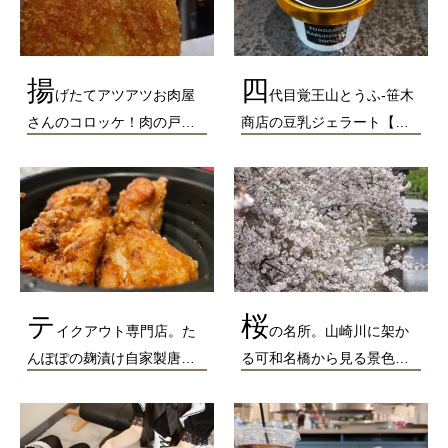
揚
四
げたてアツアツお肉屋
代目覚王山とうふ-笹木
さんのコロッケ！肉の戸…
商店の豆乳ジェラート【…
テ
桜
イクアウト専門店。た
の名所。山崎川に架か
んぽぽの麹漬け自家製唐…
る可和名橋から見る景色…