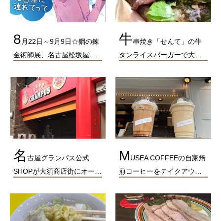
8
牛
月22日～9月9日☆鋼の錬
串焼き「せんて」の牛
金術師展、名古屋松坂屋…
タンライスバーガーで大…
名
M
古屋グランパス公式
USEA COFFEEの自家焙
SHOPが大須商店街にオー…
煎コーヒーをテイクアウ…