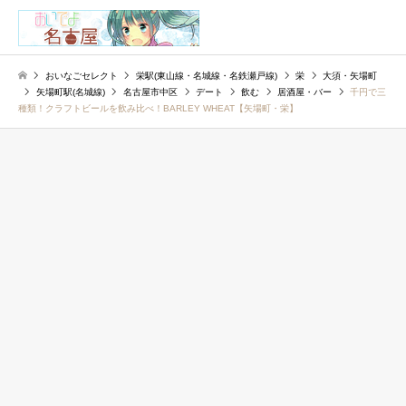
検索
おいなごセレクト
栄駅(東山線・名城線・名鉄瀬戸線)
栄
大須・矢場町
矢場町駅(名城線)
名古屋市中区
デート
飲む
居酒屋・バー
千円で三
種類！クラフトビールを飲み比べ！BARLEY WHEAT【矢場町・栄】