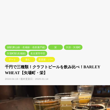
栄駅(東山線・名城線・名鉄瀬戸線)
栄
大須・矢場町
矢場町駅(名城線)
名古屋市中区
デート
飲む
居酒屋・バー
千円で三種類！クラフトビールを飲み比べ！BARLEY
WHEAT【矢場町・栄】
2019.04.19 / 最終更新日：2020.01.14