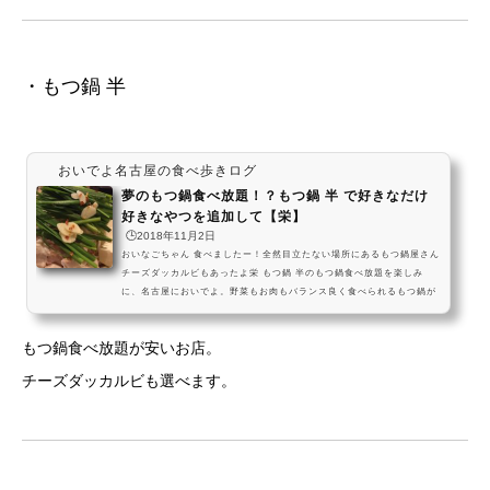
・もつ鍋 半
おいでよ名古屋の食べ歩きログ
夢のもつ鍋食べ放題！？もつ鍋 半 で好きなだけ
好きなやつを追加して【栄】
🕒️2018年11月2日
おいなごちゃん 食べましたー！全然目立たない場所にあるもつ鍋屋さん
チーズダッカルビもあったよ栄 もつ鍋 半のもつ鍋食べ放題を楽しみ
に、名古屋においでよ。野菜もお肉もバランス良く食べられるもつ鍋が
好きなだけ食べられる、夢のコースだよ。チーズダッカルビも食べ放題
にできるから、好きな方でお腹いっぱいになっていってねー！ #飯テロ
もつ鍋食べ放題が安いお店。
pic.twitter.com/xBxpWzyQWf— おいでよ名古屋 (@oinagoya) 2018年
8月3日ほかの食べ放題のお店はこちらもつ鍋半へのアクセス 愛知県名古
チーズダッカルビも選べます。
屋市中区栄３丁目７−１０２ 営業時間17時0...