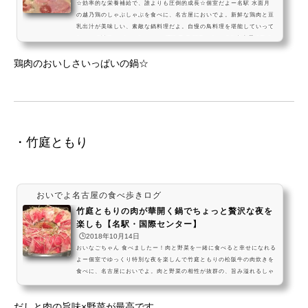
☆効率的な栄養補給で、誰よりも圧倒的成長☆個室だよー名駅 水面月
の越乃鶏のしゃぶしゃぶを食べに、名古屋においでよ。新鮮な鶏肉と豆
乳出汁が美味しい、素敵な鍋料理だよ。自慢の鳥料理を堪能していって
ねーっ #飯テロ pic.twitter.com/5YnZz8eVj2— おいでよ名古屋 (@oin
agoya) 2018年5月2日ほかのしゃぶしゃぶのお店水面月へのアクセス 愛
鶏肉のおいしさいっぱいの鍋☆
知県名古屋市中村区名駅４丁目５−１５ 営業時間17時00分～0時00分
金・土は翌朝5時まで営業してるよおいなごち...
・竹庭ともり
おいでよ名古屋の食べ歩きログ
竹庭ともりの肉が華開く鍋でちょっと贅沢な夜を
楽しも【名駅・国際センター】
🕒️2018年10月14日
おいなごちゃん 食べましたー！肉と野菜を一緒に食べると幸せになれる
よー個室でゆっくり特別な夜を楽しんで竹庭ともりの松阪牛の肉炊きを
食べに、名古屋においでよ。肉と野菜の相性が抜群の、旨み溢れるしゃ
ぶしゃぶ風鍋料理だよ。素敵な個室で、名古屋の夜を楽しんでねーっ #
飯テロ pic.twitter.com/a9cUvxn7k6— おいでよ名古屋 (@oinagoya) 2
だしと肉の旨味×野菜が最高です。
018年5月1日囲み枠aほかのしゃぶしゃぶの記事アクセス 愛知県名古屋