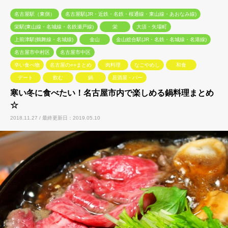
名古屋駅（東側）
名古屋駅(JR・近鉄・名鉄・桜通線・東山線・あおなみ線)
栄駅(東山線・名城線・名鉄瀬戸線)
栄
大須・矢場町
上前津駅(鶴舞線・名城線)
金山
金山総合駅(JR・名鉄・名城線・名港線)
名古屋市中村区
名古屋市中区
辛い食べ物
名古屋の○○まとめ
肉料理
なごやめし
和食
デート
飲む
鍋
居酒屋・バー
寒い冬に食べたい！名古屋市内で楽しめる鍋料理まとめ
☆
2018.11.27 / 最終更新日：2019.05.10