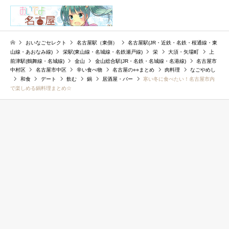
検索
おいなごセレクト
名古屋駅（東側）
名古屋駅(JR・近鉄・名鉄・桜通線・東
山線・あおなみ線)
栄駅(東山線・名城線・名鉄瀬戸線)
栄
大須・矢場町
上
前津駅(鶴舞線・名城線)
金山
金山総合駅(JR・名鉄・名城線・名港線)
名古屋市
中村区
名古屋市中区
辛い食べ物
名古屋の○○まとめ
肉料理
なごやめし
和食
デート
飲む
鍋
居酒屋・バー
寒い冬に食べたい！名古屋市内
で楽しめる鍋料理まとめ☆