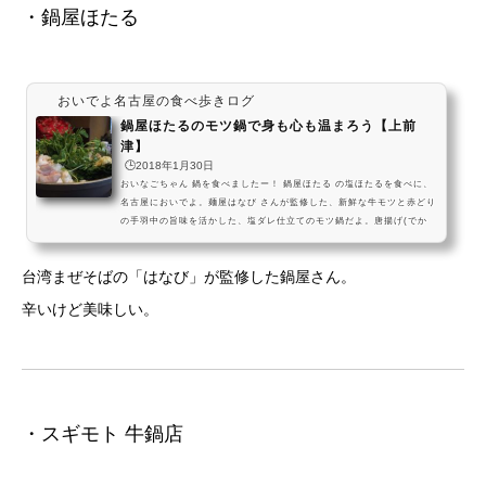
・鍋屋ほたる
おいでよ名古屋の食べ歩きログ
鍋屋ほたるのモツ鍋で身も心も温まろう【上前
津】
🕒️2018年1月30日
おいなごちゃん 鍋を食べましたー！ 鍋屋ほたる の塩ほたるを食べに、
名古屋においでよ。麺屋はなび さんが監修した、新鮮な牛モツと赤どり
の手羽中の旨味を活かした、塩ダレ仕立てのモツ鍋だよ。唐揚げ(でか
い)も美味しいし、〆の台湾まぜめしまで楽しんでねー！ #飯テロ pic.t
witter.com/ZMPgKKqDjy— おいでよ名古屋 (@oinagoya) 2017年4月1
台湾まぜそばの「はなび」が監修した鍋屋さん。
日 鍋屋ほたるは、名古屋市営地下鉄上前津駅から少し歩いた場所にあ
る、もつ鍋専門店なんだね～！ 台湾まぜそばで有名な麺屋はなび監修の
辛いけど美味しい。
塩だれもつ鍋が楽しめ...
・スギモト 牛鍋店