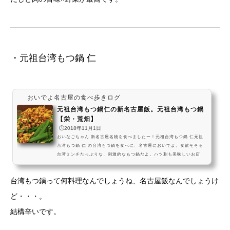
市中村区 名駅3丁目22−8 営業時間17時00分～0時00分おいなごちゃんが
食べてきたブログ記事があったよー
・元祖台湾もつ鍋 仁
おいでよ名古屋の食べ歩きログ
元祖台湾もつ鍋仁の新名古屋飯。元祖台湾もつ鍋
【栄・荒畑】
🕒️2018年11月1日
おいなごちゃん 新名古屋名物を食べましたー！元祖台湾もつ鍋 仁元祖
台湾もつ鍋 仁 の台湾もつ鍋を食べに、名古屋においでよ。食欲そそる
台湾ミンチたっぷりな、刺激的なもつ鍋だよ。ハツ刺も美味しいお店
で、〆の雑炊まで楽しんでねー！ #飯テロ pic.twitter.com/q6B20FNF
Uw— おいでよ名古屋 (@oinagoya) 2018年7月31日ほかの台湾○○の記
台湾もつ鍋って何料理なんでしょうね、名古屋飯なんでしょうけ
事はこちら 元祖台湾もつ鍋 仁は、名古屋市営地下鉄鶴舞線の荒畑駅
や、名城線・東山線の栄駅から少し歩いた場所にある、台湾もつ鍋が楽
ど・・・。
しめるお店なんだね～！ 結構しっかり大量に台湾ミ...
結構辛いです。