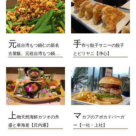
元
手
祖台湾もつ鍋仁の新名
作り餃子サニーの餃子
古屋飯。元祖台湾もつ鍋…
とビリヤニ【浄心】
上
マ
物天然海鮮カツオの舟
カプのアボカドバーガ
盛と車海老【庄内通】
ー【一社・上社】