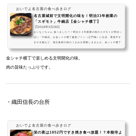
おいでよ名古屋の食べ歩きログ
名古屋城前で文明開化の味を！明治33年創業の
「スギモト」牛鍋店【金シャチ横丁】
🕒️2018年3月28日
おいなごちゃん 食べましたー！明治３３年創業の肉のスギモトが明治っ
ぽい「牛鍋店」を金シャチ横丁義直ゾーン（正門側）に出店。尾張牛す
きやき鍋など、地元食材の肉のうまみを堪能しませんか。金シャチ横丁
義直ゾーンスギモト牛鍋店の尾張牛すき鍋を食べに、名古屋においで
よ。しっかりした肉の旨味が美味しい牛鍋だよ。テイクアウト商品も充
金シャチ横丁で楽しめる文明開化の味。
実しているから、食べ歩きも楽しんでねー！ #飯テロ pic.twitter.com/0
cs90VyTxw— おいでよ名古屋 (@oinagoya) 2018年3月27日金シャチ横
肉の旨味たっぷりです。
丁がオープンする、名古屋においでよ。義直...
・織田信長の台所
おいでよ名古屋の食べ歩きログ
栄の夜は1852円ですき焼き食べ放題！？本能寺よ