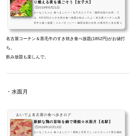
り燃える夜を過ごそう【女子大】
🕒️2018年8月21日
おいなごちゃん 食べましたー！女子大エリアの「織田信長の台所」で
は、8月20日からすき焼き食べ放題が始まったよ！名古屋コーチンも黒
毛牛も食べ放題！コスパすごいー！織田信長の台所 の黒毛牛と名古屋コ
ーチンのすき焼き食べ放題(1852円)を楽しみに、名古屋においでよ。肉
も野菜も食べ放題で大満足の120分。しっかり食べて お腹を満たしてい
名古屋コーチン＆黒毛牛のすき焼き食べ放題(1852円)がお値打
ってねー！#飯テロ pic.twitter.com/nWnT5AFESm— おいでよ名古屋
(@oinagoya) 2018年8月17日120分ゆっくり楽しめるねぇ※拡散希望お
ち。
待たせしました。試食会で大人気だった「黒毛牛と...
飲み放題も楽しんで。
・水面月
おいでよ名古屋の食べ歩きログ
新鮮な鶏の旨味を鍋で堪能☆水面月【名駅】
🕒️2018年10月13日
おいなごちゃん 食べましたー！鶏肉と豆乳でしっかりタンパク質を補給