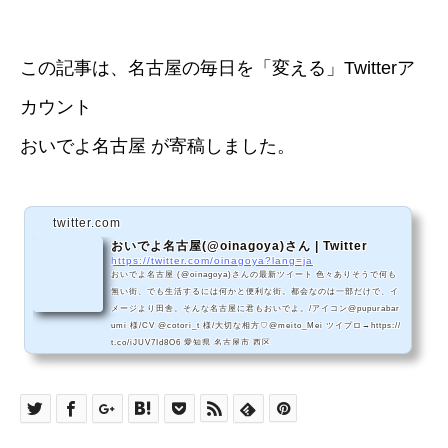
この記事は、名古屋の毎日を「変える」Twitterア
カウント
おいでよ名古屋 が寄稿しました。
twitter.com
おいでよ名古屋(@oinagoya)さん | Twitter
https://twitter.com/oinagoya?lang=ja
おいでよ名古屋 (@oinagoya)さんの最新ツイート 色々ありそうで何も
無い街、でも生活するには何かと便利な街。都会なのは一部だけで、イ
メージより田舎。そんな名古屋に君もおいでよ。/アイコン@pupurabar
umi 様/CV @cotori_t 様/大切な相方♡@meito_Mei ツイプロ→https://
t.co/jJUV7Id8O6 愛知県 名古屋市 西区