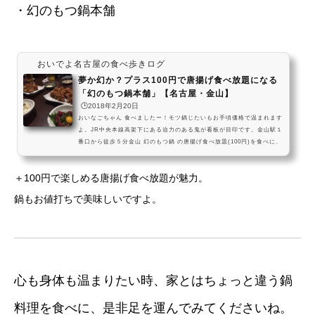
・幻のもつ鍋本舗
おいでよ名古屋の食べ歩きログ
夢か幻か？プラス100円で唐揚げ食べ放題になる
「幻のもつ鍋本舗」【名古屋・金山】
🕒️2018年2月20日
おいなごちゃん 食べましたー！モツ鍋じたいもお手頃価格で温まれます
よ。JR中央本線高架下にある迫力のある鬼が看板が目印です。金山駅１
番口から徒歩５分金山 幻のもつ鍋 の唐揚げ食べ放題(100円)を食べに、
名古屋においでよ。クセのない唐揚げはいくらでも食べられてお値打ち
だよ！ #飯テロ pic.twitter.com/mHfH4trNu3— おいでよ名古屋 (@oin
＋100円で楽しめる唐揚げ食べ放題が魅力。
agoya) 2017年1月6日 営業時間17:00～24:00 (L.O.23:30) 定休日不定
休※第1・3水曜日(4月～9月)
鍋もお値打ちで美味しいですよ。
心も身体も温まりたい時、家とはちょっと違う鍋
料理を食べに、是非足を運んでみてくださいね。