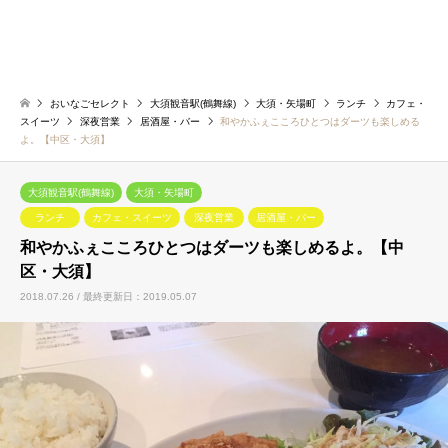
おいなごセレクト
大須観音駅(鶴舞線)
大須・矢場町
ランチ
カフェ・
スイーツ
深夜営業
居酒屋・バー
和やかふぇこころひとつはダーツも楽しめる
よ。【中区・大須】
大須観音駅(鶴舞線)
大須・矢場町
ランチ
カフェ・スイーツ
深夜営業
居酒屋・バー
和やかふぇこころひとつはダーツも楽しめるよ。【中
区・大須】
2018.07.26 / 最終更新日：2019.05.07