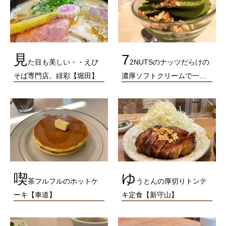
見
7
た目も美しい・・えび
2NUTSのナッツだらけの
そば専門店。緋彩【堀田】
濃厚ソフトクリームで一…
喫
ゆ
茶フルフルのホットケ
うとんの厚切りトンテ
ーキ【車道】
キ定食【新守山】