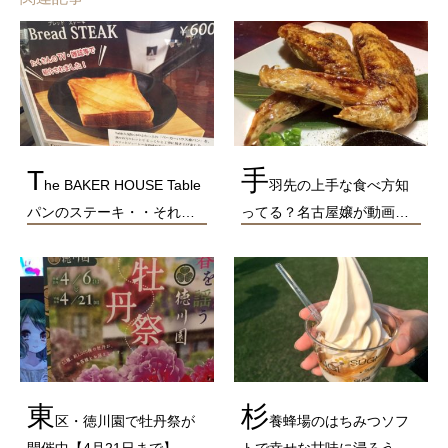
T
手
he BAKER HOUSE Table
羽先の上手な食べ方知
パンのステーキ・・それ…
ってる？名古屋嬢が動画…
東
杉
区・徳川園で牡丹祭が
養蜂場のはちみつソフ
開催中【4月21日まで】
トで幸せな甘味に浸ろう…