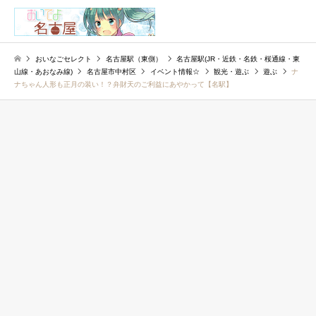
検索
おいなごセレクト
名古屋駅（東側）
名古屋駅(JR・近鉄・名鉄・桜通線・東
山線・あおなみ線)
名古屋市中村区
イベント情報☆
観光・遊ぶ
遊ぶ
ナ
ナちゃん人形も正月の装い！？弁財天のご利益にあやかって【名駅】