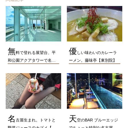
無
優
料で登れる展望台、平
しい味わいのカレーラ
和公園アクアタワーで名…
ーメン。藤味亭【東別院】
名
天
古屋生まれ。トマトと
空のBAR ブルーエッジ
野菜ジュースのカゴメ【…
でちょっと特別な名古屋…