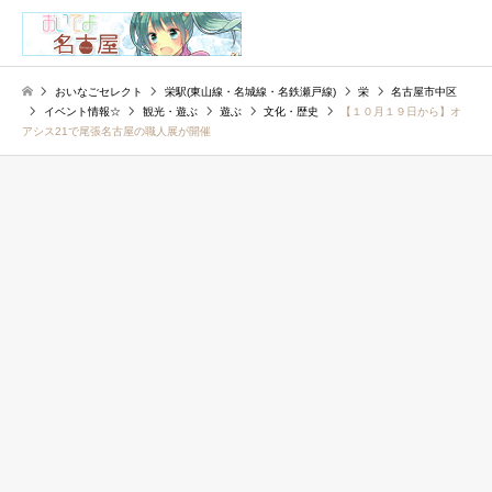
検索
おいなごセレクト
栄駅(東山線・名城線・名鉄瀬戸線)
栄
名古屋市中区
イベント情報☆
観光・遊ぶ
遊ぶ
文化・歴史
【１０月１９日から】オ
アシス21で尾張名古屋の職人展が開催