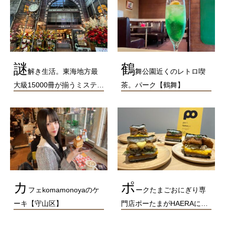
謎
鶴
解き生活。東海地方最
舞公園近くのレトロ喫
大級15000冊が揃うミステ…
茶。パーク【鶴舞】
カ
ポ
フェkomamonoyaのケ
ークたまごおにぎり専
ーキ【守山区】
門店ポーたまがHAERAに…