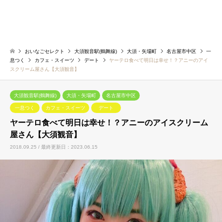
おいなごセレクト
大須観音駅(鶴舞線)
大須・矢場町
名古屋市中区
一
息つく
カフェ・スイーツ
デート
ヤーテロ食べて明日は幸せ！？アニーのアイ
スクリーム屋さん【大須観音】
大須観音駅(鶴舞線)
大須・矢場町
名古屋市中区
一息つく
カフェ・スイーツ
デート
ヤーテロ食べて明日は幸せ！？アニーのアイスクリーム
屋さん【大須観音】
2018.09.25 / 最終更新日：2023.06.15