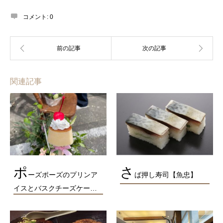
コメント:
0
関連記事
ポ
さ
ーズポーズのプリンア
ば押し寿司【魚忠】
イスとバスクチーズケー…