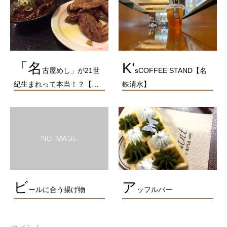
「名
K’
古屋めし」が21世
sCOFFEE STAND【名
紀生まれって本当！？【…
鉄清水】
ビ
ア
ールに合う揚げ物
ッフルバー