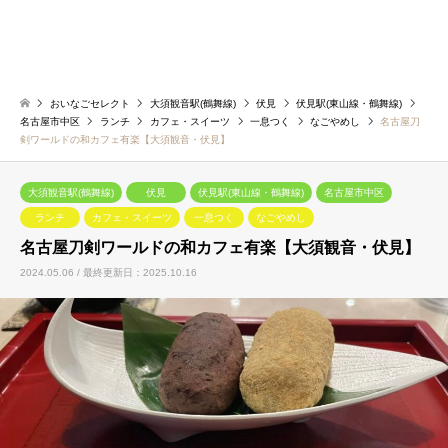
おいなごセレクト
大須観音駅(鶴舞線)
伏見
伏見駅(東山線・鶴舞線)
名古屋市中区
ランチ
カフェ・スイーツ
一息つく
なごやめし
名古屋刀
剣ワールドの和カフェ有楽【大須観音・伏見】
大須観音駅(鶴舞線)
伏見
伏見駅(東山線・鶴舞線)
名古屋市中区
ランチ
カフェ・スイーツ
一息つく
なごやめし
名古屋刀剣ワールドの和カフェ有楽【大須観音・伏見】
2024.05.06 / 最終更新日：2025.10.16