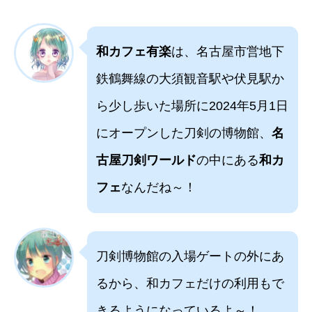
和カフェ有楽
は、名古屋市営地下
鉄鶴舞線の大須観音駅や伏見駅か
ら少し歩いた場所に2024年5月1日
にオープンした刀剣の博物館、
名
古屋刀剣ワールド
の中にある
和カ
フェ
なんだね～！
刀剣博物館の入場ゲートの外にあ
るから、和カフェだけの利用もで
きるようになっているよ～！