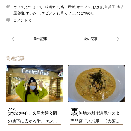
カフェ
,
ひつまぶし
,
味噌カツ
,
名古屋飯
,
オープン
,
おはぎ
,
和菓子
,
名古
屋名物
,
ずいみー
,
エビフライ
,
和カフェ
,
なごやめし
コメント:
0
関連記事
栄
裏
の中心、久屋大通公園
路地の創作濃厚パスタ
の地下に広がる街。セン…
専門店「スパ屋」【大須…