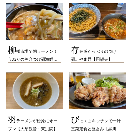
柳
存
橋市場で朝ラーメン！
在感たっぷりのつけ
うねりの魚介つけ麺海鮮…
麺。やま昇【円頓寺】
羽
び
ラーメンが松原にオー
っくまキッチンで一汁
プン【大須観音・東別院】
三菜定食と昼呑み【黒川…