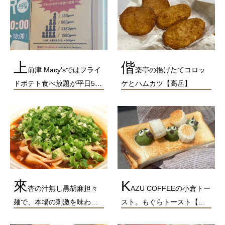
上
偕
前津 Macy’sではフライ
楽亭の揚げたてコロッ
ドポテト食べ放題が平日5…
ケとハムカツ【高岳】
來
K
杏の汁無し黒胡麻担々
AZU COFFEEの小倉トー
麺で、本場の刺激を味わ…
スト。もぐらトースト【…