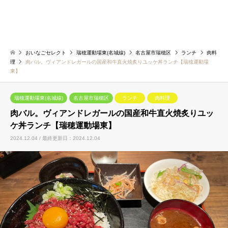
おいなごセレクト
瑞穂運動場東(名城線)
名古屋市瑞穂区
ランチ
肉料
理
肉バル。ヴィアンドレガールの国産和牛直火焼炙りユッケ丼ランチ【瑞穂運動場
東】
瑞穂運動場東(名城線)
名古屋市瑞穂区
ランチ
肉料理
肉バル。ヴィアンドレガールの国産和牛直火焼炙りユッ
ケ丼ランチ【瑞穂運動場東】
2024.12.04 / 最終更新日：2024.12.04