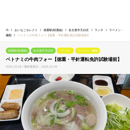
おいなごセレクト
徳重駅(桜通線)
名古屋市天白区
ランチ
ラーメン・
麺類
ベトナミの牛肉フォー【徳重・平針運転免許試験場前】
徳重駅(桜通線)
名古屋市天白区
ランチ
ラーメン・麺類
ベトナミの牛肉フォー【徳重・平針運転免許試験場前】
2024.10.26 / 最終更新日：2024.10.26