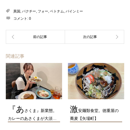
異国
,
パクチー
,
フォー
,
ベトナム
,
バインミー
コメント:
0
関連記事
『あ
激
さくま』新業態。
安麺類食堂。徳重屋の
カレーのあさくまが大須…
蕎麦【矢場町】