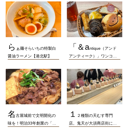
ら
「＆a
ぁ麺そらいちの特製白
ntique（アンド
醤油ラーメン【港北駅】
アンティーク）」ワンコ…
名
１
古屋城前で文明開化の
２種類の天むす専門
味を！明治33年創業の「…
店。鬼天が大須商店街に…