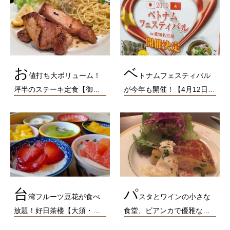
お
ベ
値打ち大ボリューム！
トナムフェスティバル
坪半のステーキ定食【御…
が今年も開催！【4月12日…
台
パ
湾フルーツ豆花が食べ
スタとワインの小さな
放題！好日茶楼【大須・…
食堂、ビアンカで優雅な…