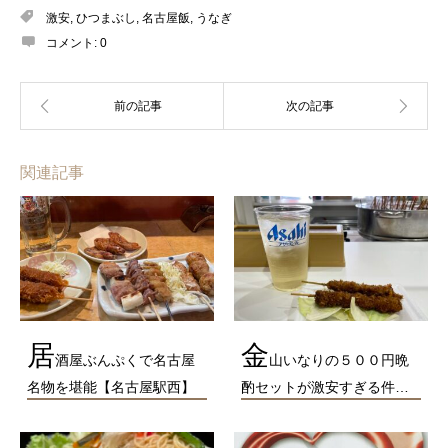
激安
,
ひつまぶし
,
名古屋飯
,
うなぎ
コメント:
0
関連記事
居
金
酒屋ぶんぷくで名古屋
山いなりの５００円晩
名物を堪能【名古屋駅西】
酌セットが激安すぎる件…