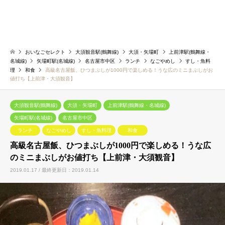
おいなごセレクト
大須観音駅(鶴舞線)
大須・矢場町
上前津駅(鶴舞線・
名城線)
矢場町駅(名城線)
名古屋市中区
ランチ
なごやめし
すし・魚料
理
和食
高級名古屋飯、ひつまぶしが1000円で楽しめる！うな広のミニまぶしがお
値打ち【上前津・大須観音】
大須観音駅(鶴舞線)
大須・矢場町
上前津駅(鶴舞線・名城線)
矢場町駅(名城線)
名古屋市中区
ランチ
なごやめし
すし・魚料理
和食
高級名古屋飯、ひつまぶしが1000円で楽しめる！うな広
のミニまぶしがお値打ち【上前津・大須観音】
2019.01.17 / 最終更新日：2019.01.14