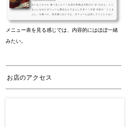
おいなごちゃん 食べましたー！お店の名前は大松(だいまつ)さん。ミニ
まぶしなのにボリューム満点なんてまぶしすぎー！大須 大松の「ミニま
ぶし」を食べに、名古屋においでよ。ボリュームは決してミニじゃない
けど、月～土 ランチタイム限定で【850円】でひつまぶしが食べられ
て、肝吸はもちろん、茶漬け用のダシも付いてくるんだ。お値打ちだ
メニュー表を見る感じでは、内容的にはほぼ一緒
よ。#飯テロ pic.twitter.com/obhm5xTCwk— おいでよ名古屋 (@oina
goya) 2016年5月19日新天地通沿いで赤門通側、メガロというパチスロ
屋さんの入っている建物メガタウン１Fにあります...
みたい。
お店のアクセス