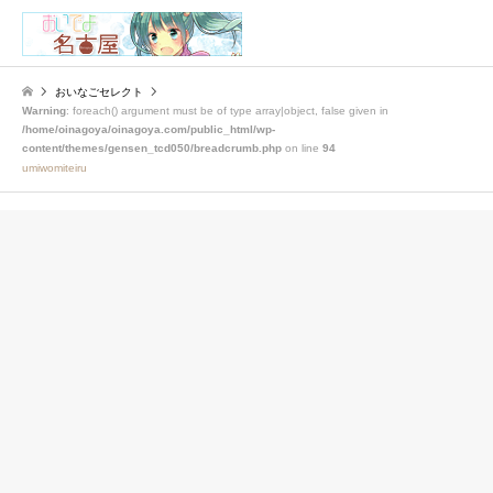
検索
おいなごセレクト
Warning
: foreach() argument must be of type array|object, false given in
/home/oinagoya/oinagoya.com/public_html/wp-
content/themes/gensen_tcd050/breadcrumb.php
on line
94
umiwomiteiru