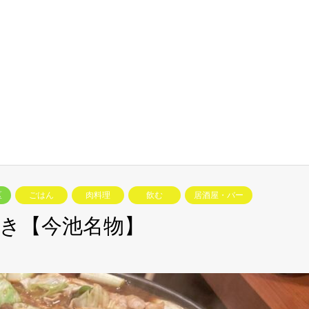
区
ごはん
肉料理
飲む
居酒屋・バー
き【今池名物】