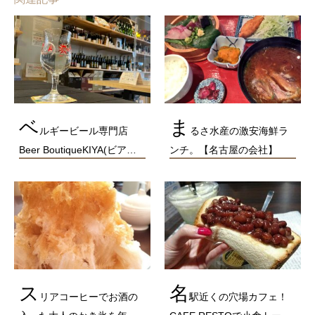
ベ
ま
ルギービール専門店
るさ水産の激安海鮮ラ
Beer BoutiqueKIYA(ビア…
ンチ。【名古屋の会社】
ス
名
リアコーヒーでお酒の
駅近くの穴場カフェ！