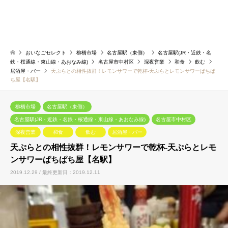
おいなごセレクト
柳橋市場
名古屋駅（東側）
名古屋駅(JR・近鉄・名
鉄・桜通線・東山線・あおなみ線)
名古屋市中村区
深夜営業
和食
飲む
居酒屋・バー
天ぷらとの相性抜群！レモンサワーで乾杯-天ぷらとレモンサワーぱちぱ
ち屋【名駅】
柳橋市場
名古屋駅（東側）
名古屋駅(JR・近鉄・名鉄・桜通線・東山線・あおなみ線)
名古屋市中村区
深夜営業
和食
飲む
居酒屋・バー
天ぷらとの相性抜群！レモンサワーで乾杯-天ぷらとレモ
ンサワーぱちぱち屋【名駅】
2019.12.29 / 最終更新日：2019.12.11