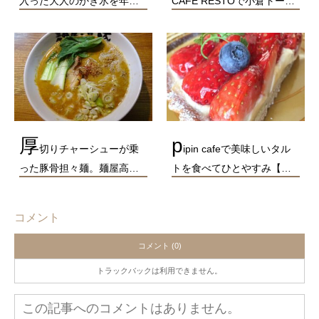
入った大人のかき氷を年…
CAFE RESTOで小倉トー…
厚
p
切りチャーシューが乗
ipin cafeで美味しいタル
った豚骨担々麺。麺屋高…
トを食べてひとやすみ【…
コメント
コメント (0)
トラックバックは利用できません。
この記事へのコメントはありません。