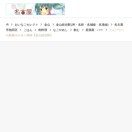
検索
おいなごセレクト
金山
金山総合駅(JR・名鉄・名城線・名港線)
名古屋
市熱田区
ごはん
肉料理
なごやめし
飲む
居酒屋・バー
とんパワー
の鉄板ホルモン焼肉【金山総合駅】