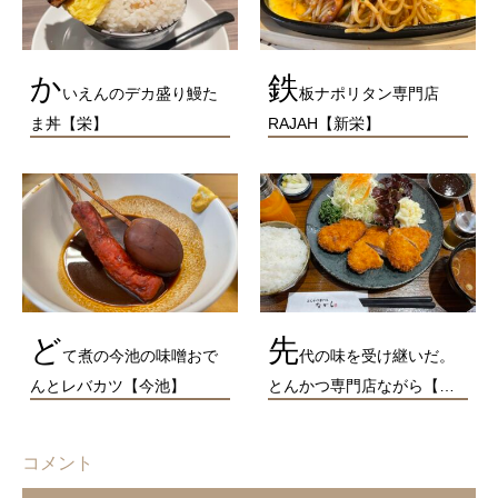
か
鉄
いえんのデカ盛り鰻た
板ナポリタン専門店
ま丼【栄】
RAJAH【新栄】
ど
先
て煮の今池の味噌おで
代の味を受け継いだ。
んとレバカツ【今池】
とんかつ専門店ながら【…
コメント