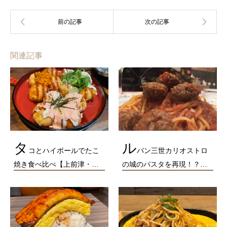
関連記事
タ
ル
コとハイボールでたこ
パン三世カリオストロ
焼き食べ比べ【上前津・…
の城のパスタを再現！？…