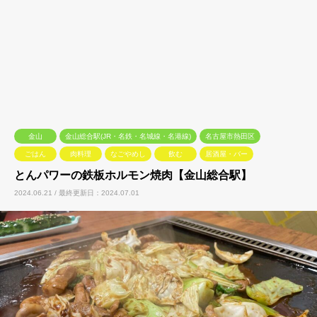
金山
金山総合駅(JR・名鉄・名城線・名港線)
名古屋市熱田区
ごはん
肉料理
なごやめし
飲む
居酒屋・バー
とんパワーの鉄板ホルモン焼肉【金山総合駅】
2024.06.21 / 最終更新日：2024.07.01