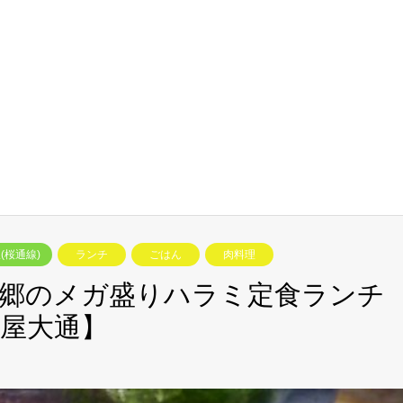
(桜通線)
ランチ
ごはん
肉料理
東郷のメガ盛りハラミ定食ランチ
屋大通】