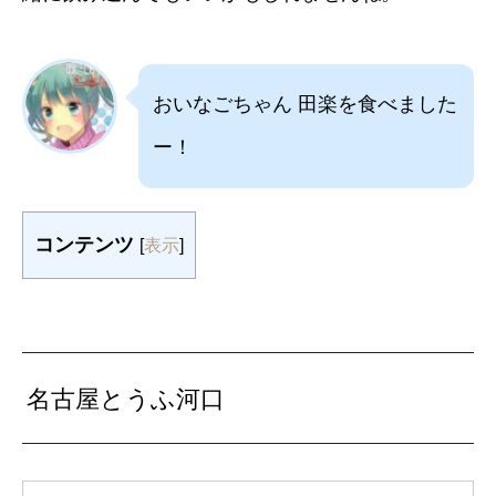
おいなごちゃん 田楽を食べました
ー！
コンテンツ
[
表示
]
名古屋とうふ河口