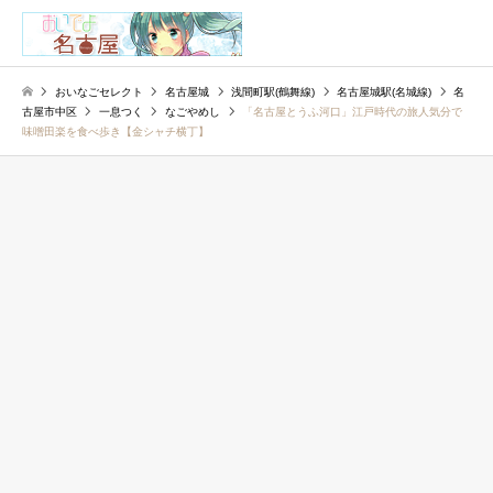
検索
おいなごセレクト
名古屋城
浅間町駅(鶴舞線)
名古屋城駅(名城線)
名
古屋市中区
一息つく
なごやめし
「名古屋とうふ河口」江戸時代の旅人気分で
味噌田楽を食べ歩き【金シャチ横丁】