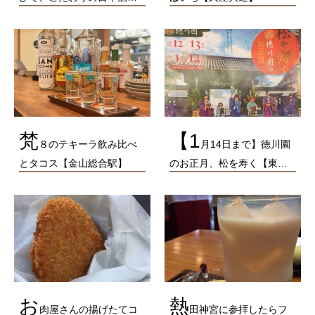
梵
【1
８のテキーラ飲み比べ
月14日まで】徳川園
とタコス【金山総合駅】
のお正月、松を寿く【東…
お
熱
肉屋さんの揚げたてコ
田神宮に参拝したらフ