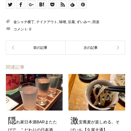
金シャチ横丁
,
テイクアウト
,
味噌
,
豆腐
,
ずいみー
,
田楽
コメント:
0
関連記事
隠
激
れ家日本酒BARまたた
安蕎麦が楽しめる。そ
びで、こだわりの日本酒…
ばいち【久屋大通】