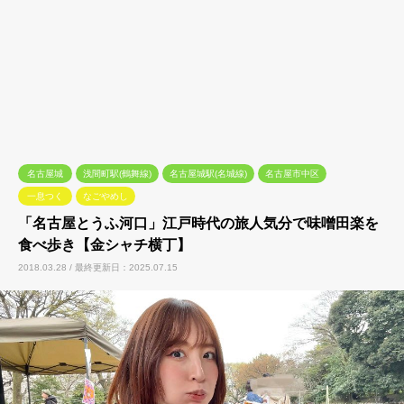
名古屋城
浅間町駅(鶴舞線)
名古屋城駅(名城線)
名古屋市中区
一息つく
なごやめし
「名古屋とうふ河口」江戸時代の旅人気分で味噌田楽を
食べ歩き【金シャチ横丁】
2018.03.28 / 最終更新日：2025.07.15