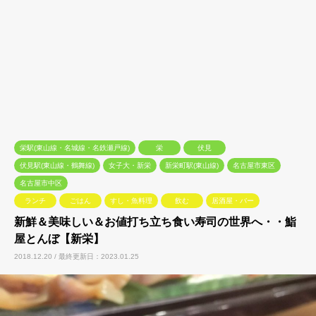
栄駅(東山線・名城線・名鉄瀬戸線)
栄
伏見
伏見駅(東山線・鶴舞線)
女子大・新栄
新栄町駅(東山線)
名古屋市東区
名古屋市中区
ランチ
ごはん
すし・魚料理
飲む
居酒屋・バー
新鮮＆美味しい＆お値打ち立ち食い寿司の世界へ・・鮨
屋とんぼ【新栄】
2018.12.20 / 最終更新日：2023.01.25