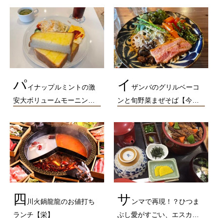
パ
イ
イナップルミントの激
ザンバのグリルベーコ
安大ボリュームモーニン…
ンと旬野菜まぜそば【今…
四
サ
川火鍋龍龍のお値打ち
ンマで再現！？ひつま
ランチ【栄】
ぶし愛がすごい、エスカ…