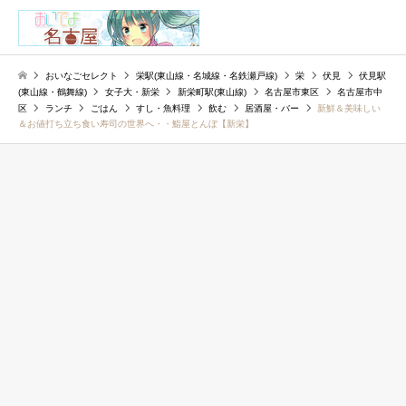
検索
おいなごセレクト
栄駅(東山線・名城線・名鉄瀬戸線)
栄
伏見
伏見駅
(東山線・鶴舞線)
女子大・新栄
新栄町駅(東山線)
名古屋市東区
名古屋市中
区
ランチ
ごはん
すし・魚料理
飲む
居酒屋・バー
新鮮＆美味しい
＆お値打ち立ち食い寿司の世界へ・・鮨屋とんぼ【新栄】