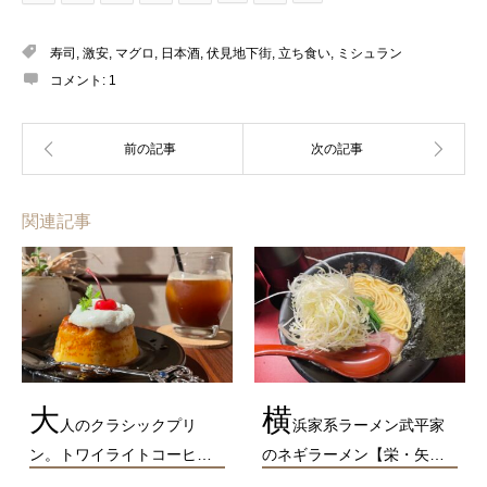
寿司
,
激安
,
マグロ
,
日本酒
,
伏見地下街
,
立ち食い
,
ミシュラン
コメント:
1
関連記事
大
横
人のクラシックプリ
浜家系ラーメン武平家
ン。トワイライトコーヒ…
のネギラーメン【栄・矢…