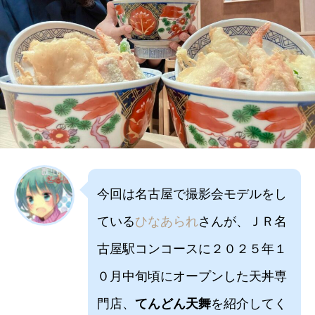
今回は名古屋で撮影会モデルをし
ている
ひなあられ
さんが、ＪＲ名
古屋駅コンコースに２０２５年１
０月中旬頃にオープンした天丼専
門店、
てんどん天舞
を紹介してく