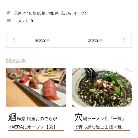
天丼
,
hina
,
朝食
,
揚げ物
,
丼
,
天ぷら
,
オープン
コメント:
0
関連記事
廻
穴
転鮨 銀座おのでらが
場ラーメン店「一輝」
HAERAにオープン【栄】
で真っ黒な黒ごま担々麺…