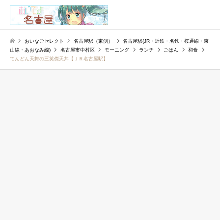
検索
おいなごセレクト
名古屋駅（東側）
名古屋駅(JR・近鉄・名鉄・桜通線・東
山線・あおなみ線)
名古屋市中村区
モーニング
ランチ
ごはん
和食
てんどん天舞の三英傑天丼【ＪＲ名古屋駅】