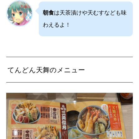
朝食
は天茶漬けや天むすなども味
わえるよ！
てんどん天舞のメニュー