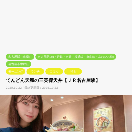
名古屋駅（東側）
名古屋駅(JR・近鉄・名鉄・桜通線・東山線・あおなみ線)
名古屋市中村区
モーニング
ランチ
ごはん
和食
てんどん天舞の三英傑天丼【ＪＲ名古屋駅】
2025.10.22 / 最終更新日：2025.10.22