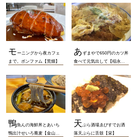
モ
あ
ーニングから夜カフェ
ずまやで650円のカツ丼
まで。ボンファム【荒畑】
食べて元気出して【稲永…
鴨
天
魚んの海鮮丼とあいち
ぷら酒場ゑびすでお洒
鴨出汁せいろ蕎麦【金山…
落天ぷらに舌鼓【栄】