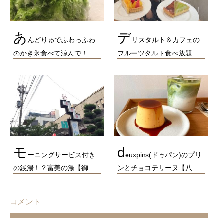
あ
デ
んどりゅでふわっふわ
リスタルト＆カフェの
のかき氷食べて涼んで！…
フルーツタルト食べ放題…
モ
d
ーニングサービス付き
euxpins(ドゥパン)のプリ
の銭湯！？富美の湯【御…
ンとチョコテリーヌ【八…
コメント