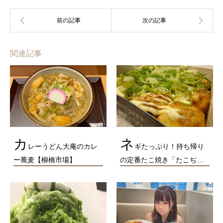
関連記事
カ
ネ
レーうどん大庵のカレ
ギたっぷり！持ち帰り
ー蕎麦【柳橋市場】
の定番たこ焼き「たこぢ…