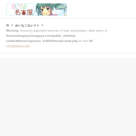
検索
おいなごセレクト
Warning
: foreach() argument must be of type array|object, false given in
/home/oinagoya/oinagoya.com/public_html/wp-
content/themes/gensen_tcd050/breadcrumb.php
on line
94
1518858641329