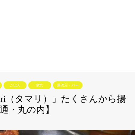
ごはん
飲む
居酒屋・バー
ari（タマリ）」たくさんから揚
通・丸の内】