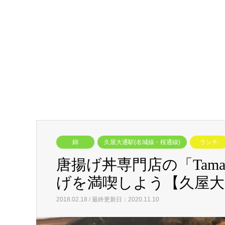
錦
久屋大通駅(名城線・桜通線)
ランチ
唐揚げ丼専門店の「Tam
げを満喫しよう【久屋大
2018.02.18 / 最終更新日：2020.11.10