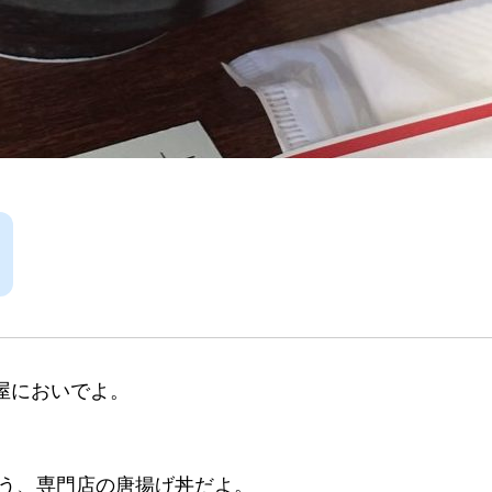
古屋においでよ。
う、専門店の唐揚げ丼だよ。