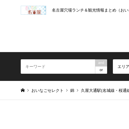
名古屋穴場ランチ＆観光情報まとめ（おい
and
エリ
or
おいなごセレクト
錦
久屋大通駅(名城線・桜通線