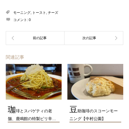
モーニング
,
トースト
,
チーズ
コメント:
0
関連記事
珈
豆
琲とスパゲティの老
助珈琲のスコーンモー
舗、鹿鳴館の特製ピリ辛…
ニング【中村公園】