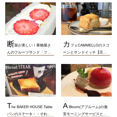
断
カ
面が美しい！果物屋さ
フェCAMMELLOのスコ
んのフルーツサンド「フ…
ーンとサンドイッチ【庄…
T
A
he BAKER HOUSE Table
Bloom(アブルーム)の激
パンのステーキ・・それ…
安モーニングサービスと…