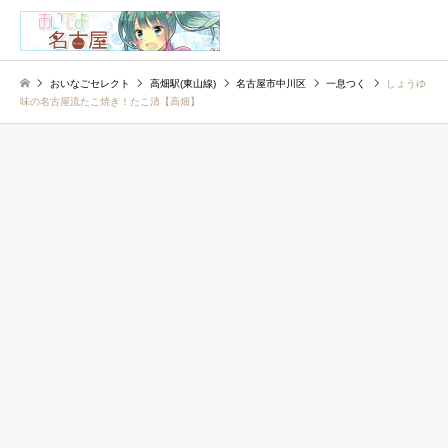
検索
おいなごセレクト
高畑駅(東山線)
名古屋市中川区
一息つく
しょうゆ
味の名古屋流たこ焼き！たこ清【高畑】