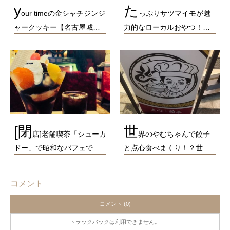
y
た
our timeの金シャチジンジ
っぷりサツマイモが魅
ャークッキー【名古屋城…
力的なローカルおやつ！…
[閉
世
店]老舗喫茶「シューカ
界のやむちゃんで餃子
ドー」で昭和なパフェで…
と点心食べまくり！？世…
コメント
コメント (0)
トラックバックは利用できません。