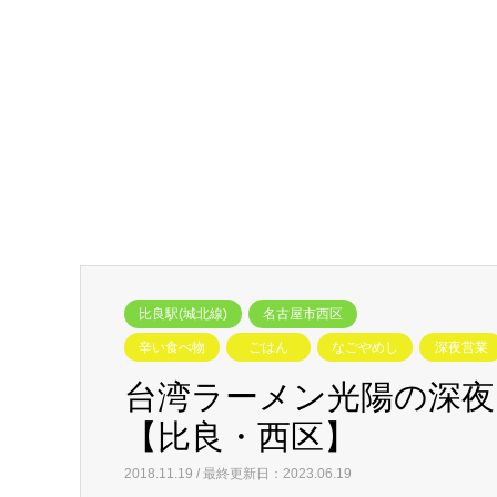
比良駅(城北線)
名古屋市西区
辛い食べ物
ごはん
なごやめし
深夜営業
台湾ラーメン光陽の深
【比良・西区】
2018.11.19 / 最終更新日：2023.06.19