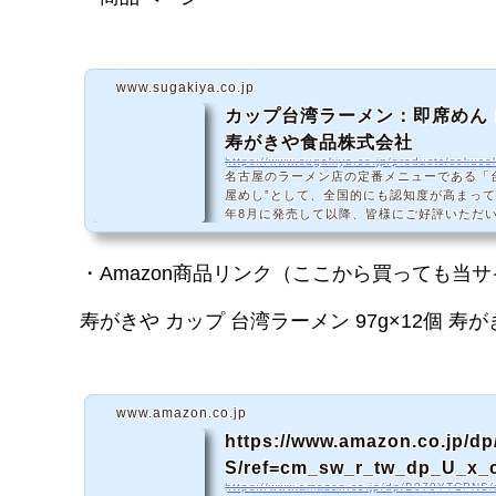
www.sugakiya.co.jp
カップ台湾ラーメン：即席めん
寿がきや食品株式会社
https://www.sugakiya.co.jp/products/sokuse
名古屋のラーメン店の定番メニューである「
屋めし”として、全国的にも認知度が高まって
年8月に発売して以降、皆様にご好評いただ
ラーメン」。この度、お求めやすい価格にな
・Amazon商品リンク（ここから買っても当
寿がきや カップ 台湾ラーメン 97g×12個 寿
www.amazon.co.jp
https://www.amazon.co.jp/
S/ref=cm_sw_r_tw_dp_U_x
D6