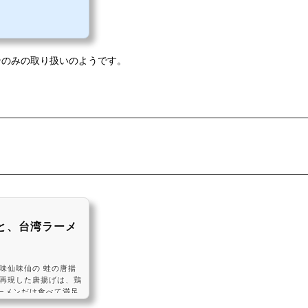
ンのみの取り扱いのようです。
と、台湾ラーメ
味仙味仙の 蛙の唐揚
を再現した唐揚げは、鶏
ーメンだけ食べて満足
witter.com/lA6