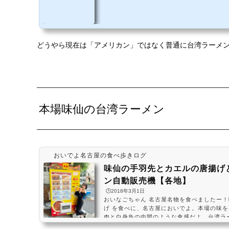
どうやら現在は「アメリカン」ではなく普通に台湾ラーメ
本場味仙の台湾ラーメン
おいでよ名古屋の食べ歩きログ
味仙の手羽先とカエルの唐揚げ
ン自動販売機【各地】
🕒️2018年3月1日
おいなごちゃん 名古屋名物を食べましたー！
げ を食べに、名古屋においでよ。本場の味
肉と白身魚の中間のような食感だよ。台湾ラ
せずに、良ければ挑戦してみてねー！ #飯テロ pic.t