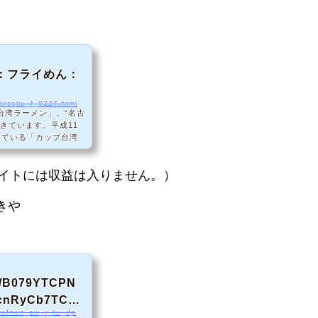
：フライめん：
ki/soku_f_8227.html
台湾ラーメン」。“名古
きています。平成11
いている「カップ台湾
りました。
サイトには収益は入りません。）
がきや
dp/B079YTCPN
_cnRyCb7TCX9
https://www.amazon.co.jp/dp/B079YTCPNS/ref=cm_sw_r_tw_dp_U_x_cnRyCb7TCX9D6