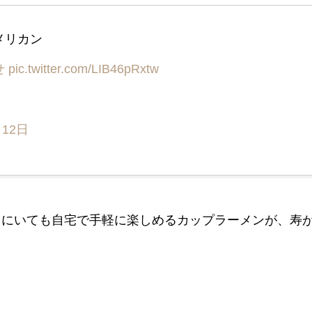
メリカン
せ
pic.twitter.com/LIB46pRxtw
月12日
こにいても自宅で手軽に楽しめるカップラーメンが、寿