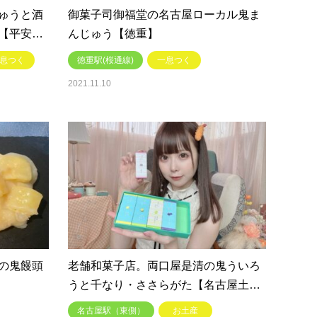
ゅうと酒
御菓子司御福堂の名古屋ローカル鬼ま
【平安…
んじゅう【徳重】
息つく
徳重駅(桜通線)
一息つく
2021.11.10
の鬼饅頭
老舗和菓子店。両口屋是清の鬼ういろ
うと千なり・ささらがた【名古屋土…
名古屋駅（東側）
お土産