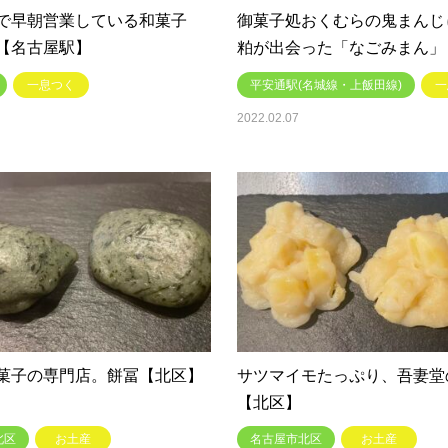
で早朝営業している和菓子
御菓子処おくむらの鬼まんじ
【名古屋駅】
粕が出会った「なごみまん」
一息つく
平安通駅(名城線・上飯田線)
一
2022.02.07
菓子の専門店。餅冨【北区】
サツマイモたっぷり、吾妻堂
【北区】
北区
お土産
名古屋市北区
お土産