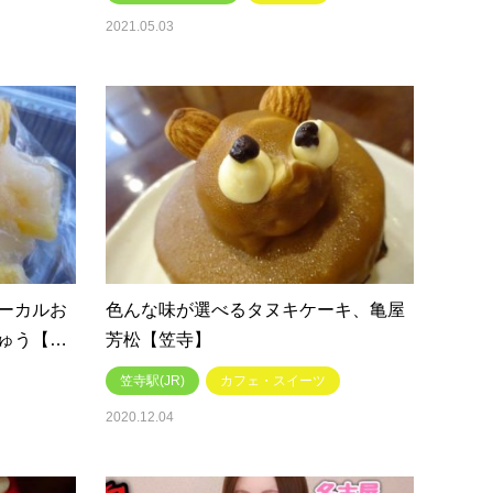
2021.05.03
ーカルお
色んな味が選べるタヌキケーキ、亀屋
ゅう【…
芳松【笠寺】
笠寺駅(JR)
カフェ・スイーツ
2020.12.04