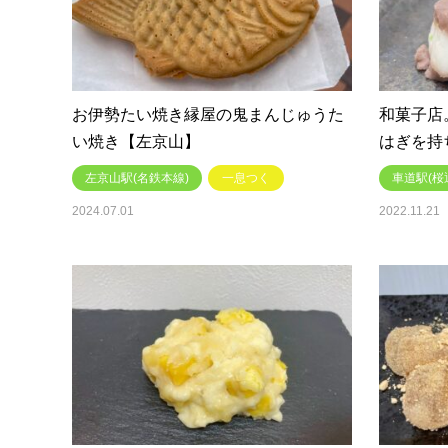
お伊勢たい焼き縁屋の鬼まんじゅうた
和菓子店
い焼き【左京山】
はぎを持
左京山駅(名鉄本線)
一息つく
車道駅(桜
2024.07.01
2022.11.21