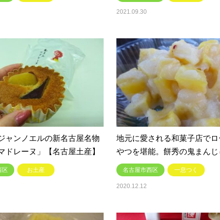
2021.09.30
ジャンノエルの新名古屋名物
地元に愛される和菓子店でロ
マドレーヌ」【名古屋土産】
やつを堪能。餅秀の鬼まんじ
西区
お土産
名古屋市西区
一息つく
2020.12.12