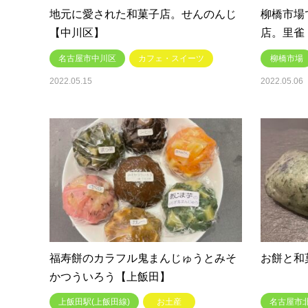
地元に愛された和菓子店。せんのんじ
柳橋市場
【中川区】
店。里雀
名古屋市中川区
カフェ・スイーツ
柳橋市場
2022.05.15
2022.05.06
福寿餅のカラフル鬼まんじゅうとみそ
お餅と和
かつういろう【上飯田】
上飯田駅(上飯田線)
お土産
名古屋市