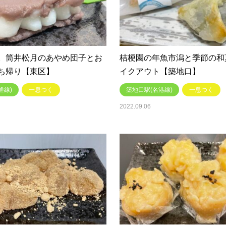
。筒井松月のあやめ団子とお
桔梗園の年魚市潟と季節の和
ち帰り【東区】
イクアウト【築地口】
通線)
一息つく
築地口駅(名港線)
一息つく
2022.09.06