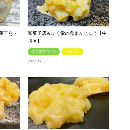
菓子をテ
和菓子店みふく堂の鬼まんじゅう【中
川区】
名古屋市中川区
一息つく
2022.05.17