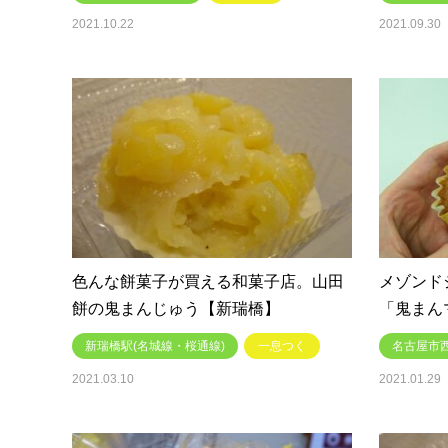
2021.10.22
2021.09.30
色んな餅菓子が買える和菓子店。山田
メゾンド
餅の鬼まんじゅう【新瑞橋】
「鬼まん
新瑞橋駅(名城線・桜通線)
一息つく
名古屋市
2021.03.10
2021.01.29