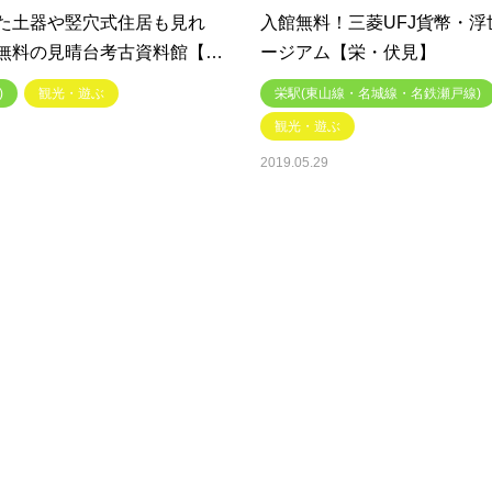
た土器や竪穴式住居も見れ
入館無料！三菱UFJ貨幣・浮
無料の見晴台考古資料館【…
ージアム【栄・伏見】
)
観光・遊ぶ
栄駅(東山線・名城線・名鉄瀬戸線)
観光・遊ぶ
2019.05.29