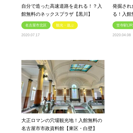
自分で造った高速道路を走れる！？入
発掘され
館無料のネックスプラザ【黒川】
る！入館
名古屋市北区
観光・遊ぶ
笠寺駅(JR
2020.07.17
2020.04.08
大正ロマンの穴場観光地！入館無料の
名古屋市市政資料館【東区・白壁】