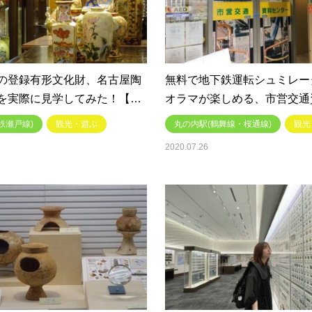
の登録有形文化財、名古屋陶
無料で地下鉄運転シュミレー
を実際に見学してみた！【…
オラマが楽しめる、市営交通
鉄瀬戸線)
観光・遊ぶ
丸の内駅(鶴舞線・桜通線)
観光
2020.07.26