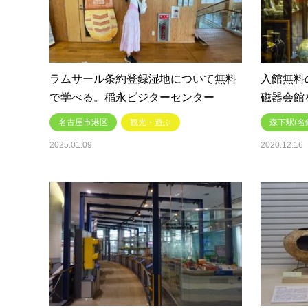
ラムサール条約登録湿地について無料
入館無料
で学べる。稲永ビジターセンター
磁器会館
名古屋市港区
観光・遊ぶ
森下駅(名
2025.01.09
2020.12.16