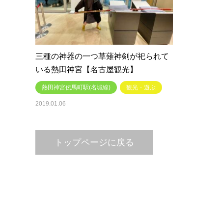
三種の神器の一つ草薙神剣が祀られて
いる熱田神宮【名古屋観光】
熱田神宮伝馬町駅(名城線)
観光・遊ぶ
2019.01.06
トップページに戻る