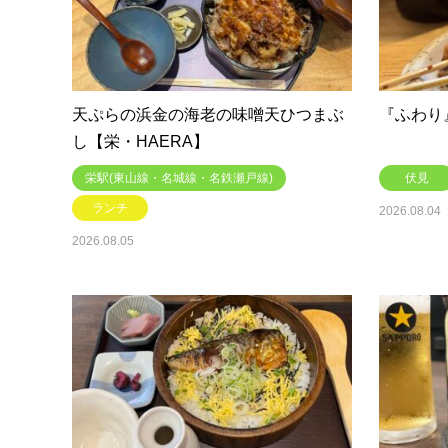
天ぷらの浜金の海老の味噌天ひつまぶ
『ふわり
し【栄・HAERA】
栄駅(東山線・名城線・名鉄瀬戸線)
伏見
ランチ
2026.08.04
2026.08.05