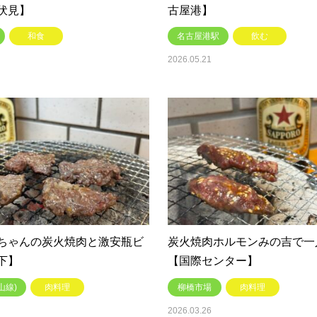
伏見】
古屋港】
和食
名古屋港駅
飲む
2026.05.21
ちゃんの炭火焼肉と激安瓶ビ
炭火焼肉ホルモンみの吉で一
下】
【国際センター】
山線)
肉料理
柳橋市場
肉料理
2026.03.26