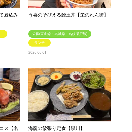
て煮込み
う喜のそびえる鰻玉丼【栄のれん街】
栄駅(東山線・名城線・名鉄瀬戸線)
ランチ
2026.06.01
のタコス【名
海龍の欲張り定食【黒川】