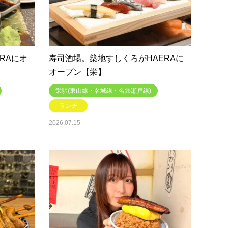
RAにオ
寿司酒場。築地すしくろがHAERAに
オープン【栄】
栄駅(東山線・名城線・名鉄瀬戸線)
ランチ
2026.07.15