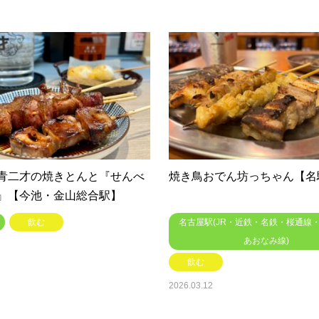
青二才の焼きとんと『せんべ
焼き鳥おでん坊っちゃん【名
』【今池・金山総合駅】
飲む
名古屋駅(JR・近鉄・名鉄・桜通線
あおなみ線)
飲む
2026.03.12