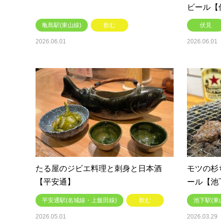
ビール【
亀島駅(東山線)
飲む
伏見
2026.06.01
2026.06.01
たる屋のジビエ料理と刺身と日本酒
モツの杉
【平安通】
ール【池
平安通駅(名城線・上飯田線)
飲む
池下駅(東
2026.05.01
2026.03.29