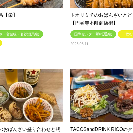
鳥【栄】
トオリミチのおばんざいとど
【円頓寺本町商店街】
線・名城線・名鉄瀬戸線)
国際センター駅(桜通線)
飲む
2026.06.11
のおばんざい盛り合わせと瓶
TACOSandDRINK RICO