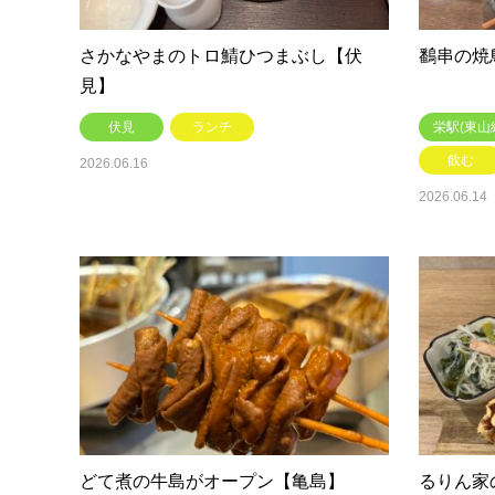
さかなやまのトロ鯖ひつまぶし【伏
鷭串の焼
見】
伏見
ランチ
栄駅(東山
飲む
2026.06.16
2026.06.14
どて煮の牛島がオープン【亀島】
るりん家