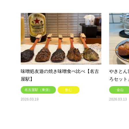
味噌処友遊の焼き味噌食べ比べ【名古
やきとん
屋駅】
ろセット
名古屋駅（東側）
飲む
金山
2026.03.19
2026.03.13