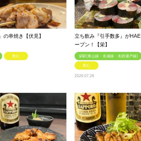
』の串焼き【伏見】
立ち飲み『引手数多』がHAE
ープン！【栄】
飲む
栄駅(東山線・名城線・名鉄瀬戸線)
飲む
2026.07.28