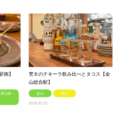
駅南】
梵８のテキーラ飲み比べとタコス【金
山総合駅】
・東山線・
金山
飲む
2026.02.23