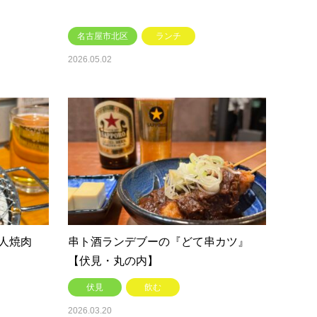
名古屋市北区
ランチ
2026.05.02
人焼肉
串ト酒ランデブーの『どて串カツ』
【伏見・丸の内】
伏見
飲む
2026.03.20