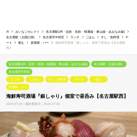
おいなごセレクト
名古屋駅(JR・近鉄・名鉄・桜通線・東山線・あおなみ線)
名古屋駅（太閤口側）
名古屋市中村区
ランチ
ごはん
すし・魚料理
デ
ート
飲む
居酒屋・バー
海鮮寿司酒場『銀しゃり』個室で昼呑み【名古屋駅
西】
名古屋駅(JR・近鉄・名鉄・桜通線・東山線・あおなみ線)
名古屋駅（太閤口側）
名古屋市中村区
ランチ
ごはん
すし・魚料理
デート
飲む
居酒屋・バー
海鮮寿司酒場『銀しゃり』個室で昼呑み【名古屋駅西】
2025.07.02 / 最終更新日：2025.07.02