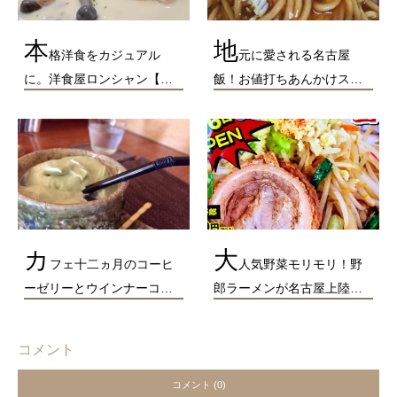
本
地
格洋食をカジュアル
元に愛される名古屋
に。洋食屋ロンシャン【…
飯！お値打ちあんかけス…
カ
大
フェ十二ヵ月のコーヒ
人気野菜モリモリ！野
ーゼリーとウインナーコ…
郎ラーメンが名古屋上陸…
コメント
コメント (0)