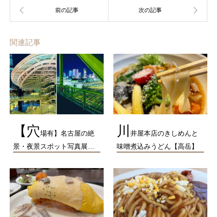
関連記事
【穴
川
場有】名古屋の絶
井屋本店のきしめんと
景・夜景スポット写真展…
味噌煮込みうどん【高岳】