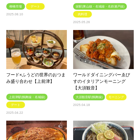
柳橋市場
デート
栄駅(東山線・名城線・名鉄瀬戸線)
2025.08.10
肉料理
2025.05.26
フード×ふうどの世界のおつま
ワールドダイニングバーゑび
み盛り合わせ【上前津】
すのイタリアンモーニング
【大須観音】
上前津駅(鶴舞線・名城線)
大須観音駅(鶴舞線)
モーニング
デート
2025.04.18
2025.04.22