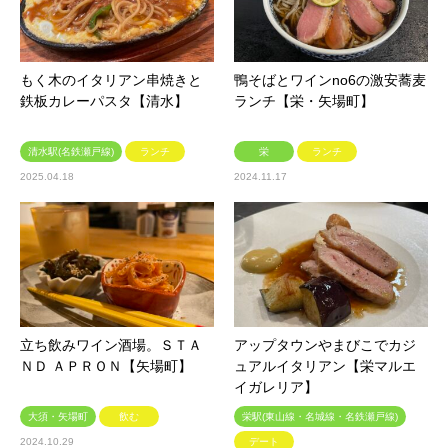
もく木のイタリアン串焼きと
鴨そばとワインno6の激安蕎麦
鉄板カレーパスタ【清水】
ランチ【栄・矢場町】
清水駅(名鉄瀬戸線)
ランチ
栄
ランチ
2025.04.18
2024.11.17
立ち飲みワイン酒場。ＳＴＡ
アップタウンやまびこでカジ
ＮＤ ＡＰＲＯＮ【矢場町】
ュアルイタリアン【栄マルエ
イガレリア】
大須・矢場町
飲む
栄駅(東山線・名城線・名鉄瀬戸線)
2024.10.29
デート