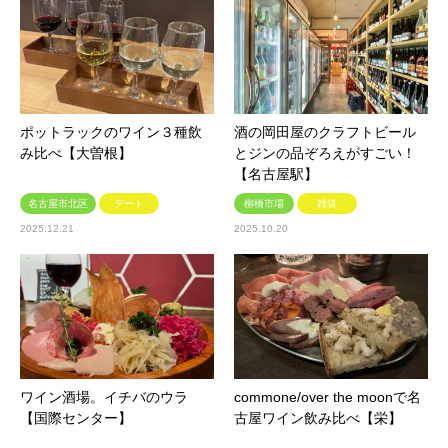
ポットラックのワイン３種飲
酒の岡田屋のクラフトビール
み比べ【大曽根】
とジンの品ぞろえがすごい！
【名古屋駅】
名古屋市北区
デート
柳橋市場
雑貨
2025.12.21
2025.10.20
ワイン酒場。イチバのウラ
commone/over the moonで名
【国際センター】
古屋ワイン飲み比べ【栄】