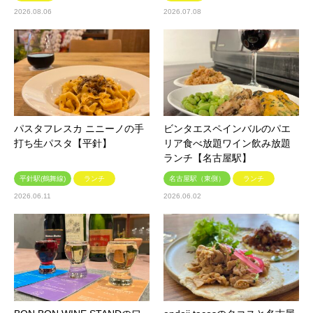
2026.08.06
2026.07.08
パスタフレスカ ニニーノの手
ビンタエスペインバルのパエ
打ち生パスタ【平針】
リア食べ放題ワイン飲み放題
ランチ【名古屋駅】
平針駅(鶴舞線)
ランチ
名古屋駅（東側）
ランチ
2026.06.11
2026.06.02