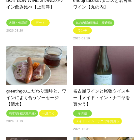
BON BON WINE STANDのワ
endoji tacosのタコスと名古屋
イン飲み比べ【上前津】
ワイン【丸の内】
大須・矢場町
デート
丸の内駅(鶴舞線・桜通線)
2026.03.29
ランチ
2026.01.19
greetingのこだわり珈琲と、ワ
名古屋ワインと尾張ウイスキ
インによく合うソーセージ
ー【メイド・イン・ナゴヤを
【清水】
買おう】
清水駅(名鉄瀬戸線)
一息つく
その他
2026.01.19
メイド・イン・ナゴヤを買おう
2025.12.31