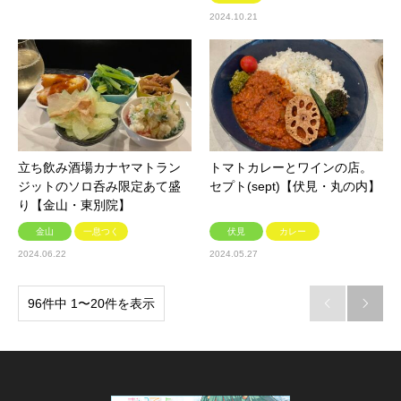
2024.10.21
立ち飲み酒場カナヤマトラン
トマトカレーとワインの店。
ジットのソロ呑み限定あて盛
セプト(sept)【伏見・丸の内】
り【金山・東別院】
金山
一息つく
伏見
カレー
2024.06.22
2024.05.27
96件中 1〜20件を表示

