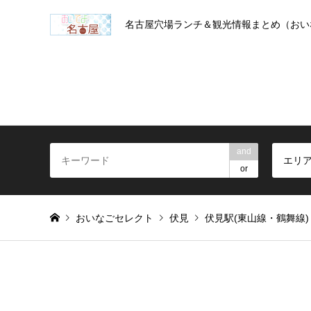
名古屋穴場ランチ＆観光情報まとめ（おい
and
エリ
or
おいなごセレクト
伏見
伏見駅(東山線・鶴舞線)