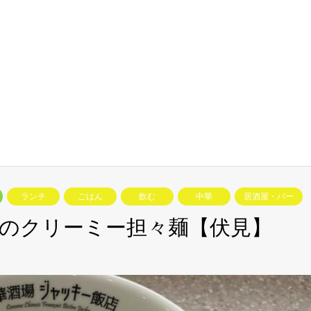
ランチ
ごはん
飲む
中華
居酒屋・バー
のクリーミー担々麺【伏見】