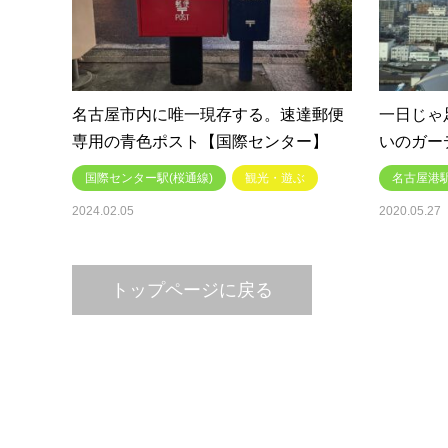
名古屋市内に唯一現存する。速達郵便
一日じゃ
専用の青色ポスト【国際センター】
いのガー
国際センター駅(桜通線)
観光・遊ぶ
名古屋港
2024.02.05
2020.05.27
トップページに戻る