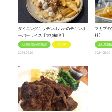
ダイニングキッチンオハナのチキンオ
マカプの
ーバーライス【大須観音】
社】
大須観音駅(鶴舞線)
ランチ
上社駅(東
2024.09.09
2024.05.20