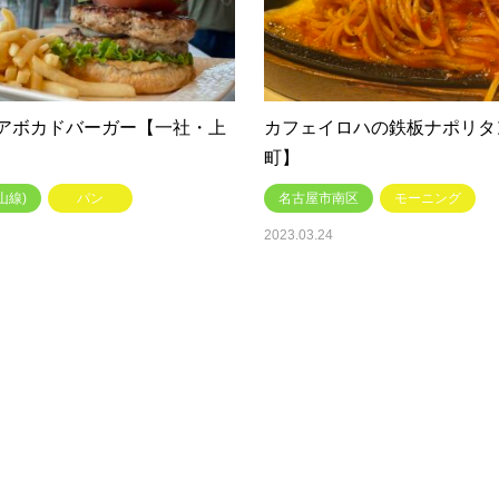
アボカドバーガー【一社・上
カフェイロハの鉄板ナポリタ
町】
山線)
パン
名古屋市南区
モーニング
2023.03.24