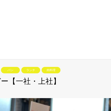
パン
ランチ
肉料理
ー【一社・上社】