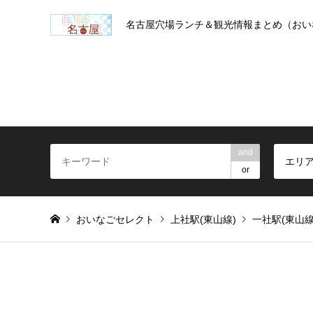
名古屋穴場ランチ＆観光情報まとめ（おい
and
エリ
or
おいなごセレクト
上社駅(東山線)
一社駅(東山線