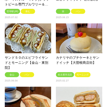
トビール専門ブルワリー＆…
笠寺駅(JR)
飲む
栄
パン
2025.07.02
2025.06.15
サンド５０のエビフライサン
カナリヤのプチケーキとサン
ドとモーニング【金山・東別
ドイッチ【大曽根商店街】
院】
金山
パン
名古屋市北区
モーニング
2025.06.04
2025.02.27