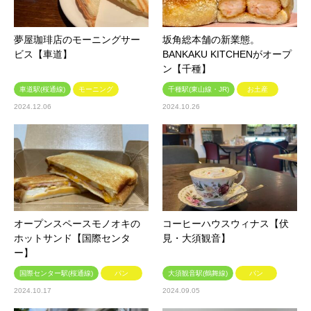
夢屋珈琲店のモーニングサー
坂角総本舗の新業態。
ビス【車道】
BANKAKU KITCHENがオープ
ン【千種】
車道駅(桜通線)
モーニング
千種駅(東山線・JR)
お土産
2024.12.06
2024.10.26
オープンスペースモノオキの
コーヒーハウスウィナス【伏
ホットサンド【国際センタ
見・大須観音】
ー】
国際センター駅(桜通線)
パン
大須観音駅(鶴舞線)
パン
2024.10.17
2024.09.05