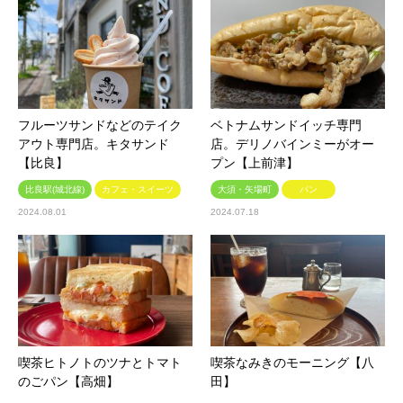
フルーツサンドなどのテイク
ベトナムサンドイッチ専門
アウト専門店。キタサンド
店。デリノバインミーがオー
【比良】
プン【上前津】
比良駅(城北線)
カフェ・スイーツ
大須・矢場町
パン
2024.08.01
2024.07.18
喫茶ヒトノトのツナとトマト
喫茶なみきのモーニング【八
のごパン【高畑】
田】