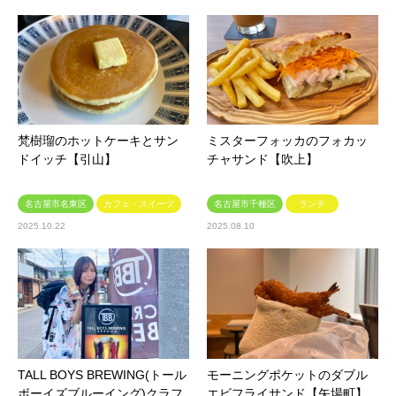
梵樹瑠のホットケーキとサン
ミスターフォッカのフォカッ
ドイッチ【引山】
チャサンド【吹上】
名古屋市名東区
カフェ・スイーツ
名古屋市千種区
ランチ
2025.10.22
2025.08.10
TALL BOYS BREWING(トール
モーニングポケットのダブル
ボーイズブルーイング)クラフ
エビフライサンド【矢場町】