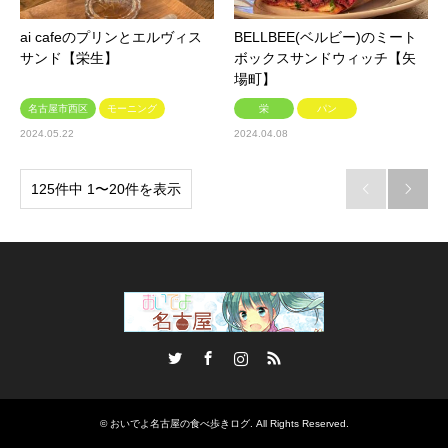
ai cafeのプリンとエルヴィス
BELLBEE(ベルビー)のミート
サンド【栄生】
ボックスサンドウィッチ【矢
場町】
名古屋市西区
モーニング
栄
パン
2024.05.22
2024.04.08
125件中 1〜20件を表示


Twitter
Facebook
Instagram
RSS
©
おいでよ名古屋の食べ歩きログ
. All Rights Reserved.