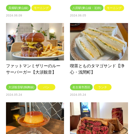
高畑駅(東山線)
モーニング
八田駅(東山線・近鉄)
モーニング
2024.06.09
2024.06.05
ファットマンミザリーのルー
喫茶とものタマゴサンド【浄
サーバーガー【大須観音】
心・浅間町】
大須観音駅(鶴舞線)
パン
名古屋市西区
ランチ
2024.05.24
2024.05.24