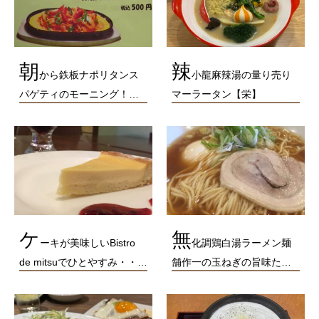
朝
辣
から鉄板ナポリタンス
小龍麻辣湯の量り売り
パゲティのモーニング！…
マーラータン【栄】
ケ
無
ーキが美味しいBistro
化調鶏白湯ラーメン麺
de mitsuでひとやすみ・・…
舗作一の玉ねぎの旨味た…